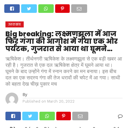
होम
उत्तराखंड
अल्मोड़ा
उत्तरकाशी
उधम सिंह नगर
चंपावत
चमोली
टिहरी गढ़वाल
देहरादून
नैनीताल
पिथौरागढ़
पौड़ी गढ़वाल
बागेश्वर
रुद्रप्रयाग
हरिद्वार
देश
दुनिया
उत्तराखंड
मनोरंजन
Big breaking: लक्ष्मणझूला में आज
फिर गंगा की आगोश में गया एक ओर
पर्यटक, गुजरात से आया था घूमने…
ऋषिकेश। तीर्थनगरी ऋषिकेश के लक्ष्मणझूला से एक बड़ी खबर आ
रही है। गुजरात से एक दल ऋषिकेश क्षेत्र में घूमने आया था।
घूमने के बाद उन्होंने गंगा में स्नान करने का मन बनाया। इस बीच
दल का एक सदस्य गंगा की तेज धरावों की चपेट में आ गया। साथी
को बहता देख चीख़ पुकार मच
By
Published on
March 20, 2022