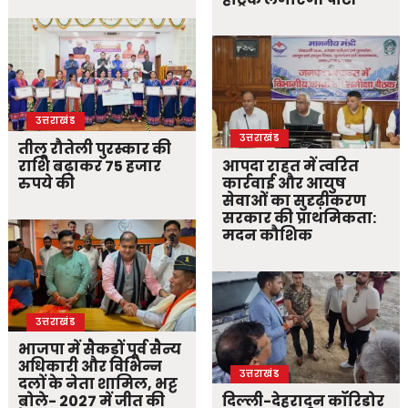
उत्तराखंड
उत्तराखंड
तीलू रौतेली पुरस्कार की
राशि बढ़ाकर 75 हजार
आपदा राहत में त्वरित
रुपये की
कार्रवाई और आयुष
सेवाओं का सुदृढ़ीकरण
सरकार की प्राथमिकता:
मदन कौशिक
उत्तराखंड
भाजपा में सैकड़ों पूर्व सैन्य
अधिकारी और विभिन्न
उत्तराखंड
दलों के नेता शामिल, भट्ट
बोले- 2027 में जीत की
दिल्ली-देहरादून कॉरिडोर