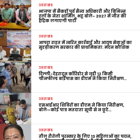
उत्तराखंड
भाजपा में सैकड़ों पूर्व सैन्य अधिकारी और विभिन्न
दलों के नेता शामिल, भट्ट बोले- 2027 में जीत की
हैट्रिक लगाएगी पार्टी
उत्तराखंड
आपदा राहत में त्वरित कार्रवाई और आयुष सेवाओं का
सुदृढ़ीकरण सरकार की प्राथमिकता: मदन कौशिक
उत्तराखंड
दिल्ली-देहरादून कॉरिडोर से जुड़ी 12 किमी
ग्रीनफील्ड बाईपास का डीएम ने किया निरीक्षण…
उत्तराखंड
एसआईआर शिविरों का डीएम ने किया निरीक्षण,
बोले—कोई पात्र मतदाता सूची से न छूटे…
उत्तराखंड
तीलू रौतेली पुरस्कार के लिए 13 महिलाओं का चयन,