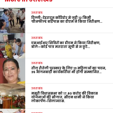
उत्तराखंड
दिल्ली-देहरादून कॉरिडोर से जुड़ी 12 किमी
ग्रीनफील्ड बाईपास का डीएम ने किया निरीक्षण…
उत्तराखंड
एसआईआर शिविरों का डीएम ने किया निरीक्षण,
बोले—कोई पात्र मतदाता सूची से न छूटे…
उत्तराखंड
तीलू रौतेली पुरस्कार के लिए 13 महिलाओं का चयन,
35 आंगनबाड़ी कार्यकर्तियां भी होंगी सम्मानित…
उत्तराखंड
मसूरी विधानसभा को 17.80 करोड़ की विकास
योजनाओं की सौगात, सीएम धामी ने किया
लोकार्पण-शिलान्यास.