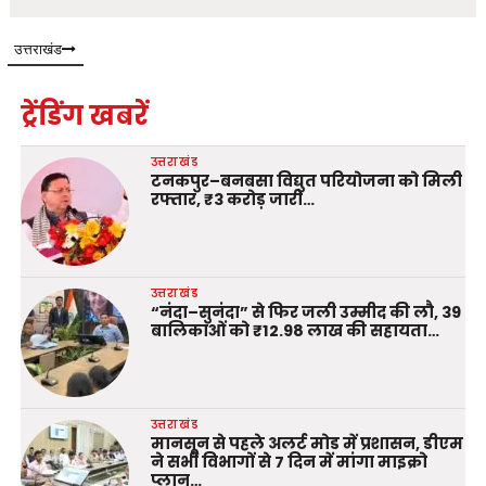
उत्तराखंड
ट्रेंडिंग खबरें
उत्तराखंड
टनकपुर–बनबसा विद्युत परियोजना को मिली
रफ्तार, ₹3 करोड़ जारी…
उत्तराखंड
“नंदा–सुनंदा” से फिर जली उम्मीद की लौ, 39
बालिकाओं को ₹12.98 लाख की सहायता…
उत्तराखंड
मानसून से पहले अलर्ट मोड में प्रशासन, डीएम
ने सभी विभागों से 7 दिन में मांगा माइक्रो
प्लान…