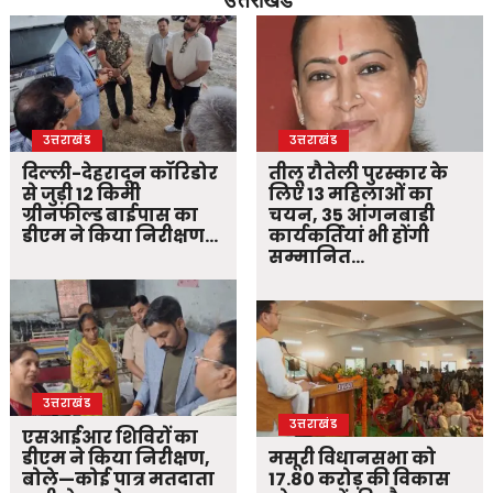
उत्तराखंड
उत्तराखंड
दिल्ली-देहरादून कॉरिडोर
तीलू रौतेली पुरस्कार के
से जुड़ी 12 किमी
लिए 13 महिलाओं का
ग्रीनफील्ड बाईपास का
चयन, 35 आंगनबाड़ी
डीएम ने किया निरीक्षण…
कार्यकर्तियां भी होंगी
सम्मानित…
उत्तराखंड
उत्तराखंड
एसआईआर शिविरों का
डीएम ने किया निरीक्षण,
मसूरी विधानसभा को
बोले—कोई पात्र मतदाता
17.80 करोड़ की विकास