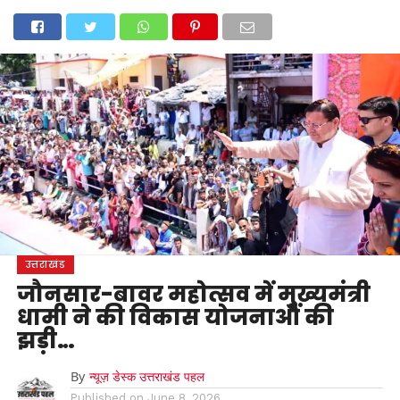
होम
उत्तराखंड
अल्मोड़ा
उत्तरकाशी
उधम सिंह नगर
चंपावत
चमोली
टिहरी गढ़वाल
देहरादून
नैनीताल
पिथौरागढ़
पौड़ी गढ़वाल
बागेश्वर
रुद्रप्रयाग
हरिद्वार
देश
दुनिया
मनोरंजन
उत्तराखंड
जौनसार-बावर महोत्सव में मुख्यमंत्री
धामी ने की विकास योजनाओं की
झड़ी…
By
न्यूज़ डेस्क उत्तराखंड पहल
Published on
June 8, 2026