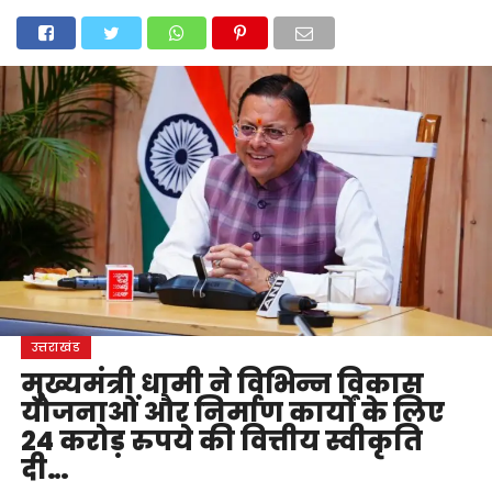
होम
उत्तराखंड
अल्मोड़ा
उत्तरकाशी
उधम सिंह नगर
चंपावत
चमोली
टिहरी गढ़वाल
देहरादून
नैनीताल
पिथौरागढ़
पौड़ी गढ़वाल
बागेश्वर
रुद्रप्रयाग
हरिद्वार
देश
दुनिया
मनोरंजन
उत्तराखंड
मुख्यमंत्री धामी ने विभिन्न विकास
योजनाओं और निर्माण कार्यों के लिए
24 करोड़ रुपये की वित्तीय स्वीकृति
दी…