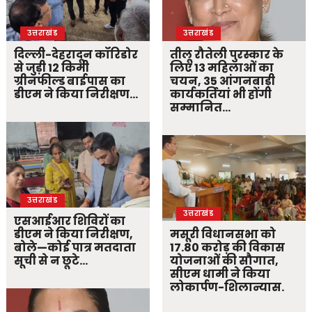
उत्तराखंड
उत्तराखंड
दिल्ली-देहरादून कॉरिडोर
तीलू रौतेली पुरस्कार के
से जुड़ी 12 किमी
लिए 13 महिलाओं का
ग्रीनफील्ड बाईपास का
चयन, 35 आंगनबाड़ी
डीएम ने किया निरीक्षण…
कार्यकर्तियां भी होंगी
सम्मानित…
उत्तराखंड
उत्तराखंड
एसआईआर शिविरों का
डीएम ने किया निरीक्षण,
मसूरी विधानसभा को
बोले—कोई पात्र मतदाता
17.80 करोड़ की विकास
सूची से न छूटे…
योजनाओं की सौगात,
सीएम धामी ने किया
लोकार्पण-शिलान्यास.