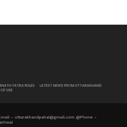
RNATH YATRA RULES
LATEST NEWS FROM UTTARAKHAND
 OF USE
Email – uttarakhandpahal@gmail.com @Phone –
arhwal