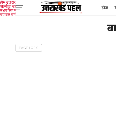
होम
उत्तराखंड
अल्मोड़ा
उत्तरकाशी
होम
उधम सिंह नगर
चंपावत
चमोली
टिहरी
गढ़वाल
देहरादून
नैनीताल
पिथौरागढ़
पौड़ी गढ़वाल
बागेश्वर
रुद्रप्रयाग
हरिद्वार
देश
द
बा
PAGE 1 OF 0