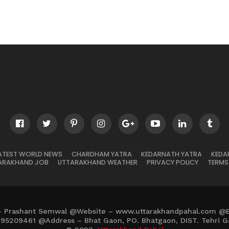
ATEST WORLD NEWS
CHARDHAM YATRA
KEDARNATH YATRA
KEDA
ARAKHAND JOB
UTTARAKHAND WEATHER
PRIVACY POLICY
TERMS
– Prashant Semwal @Website – www.uttarakhandpahal.com @
895209461 @Address – Bhat Gaon, PO. Bhatgaon, DIST. Tehri G