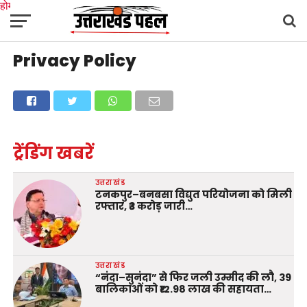
होम
उत्तराखंड
अल्मोड़ा
उत्तरकाशी
उधम सिंह नगर
चंपावत
चमोली
टिहरी गढ़वाल
Privacy Policy
देहरादून
नैनीताल
पिथौरागढ़
पौड़ी गढ़वाल
बागेश्वर
रुद्रप्रयाग
हरिद्वार
देश
दुनिया
मनोरंजन
ट्रेंडिंग खबरें
उत्तराखंड
टनकपुर–बनबसा विद्युत परियोजना को मिली
रफ्तार, ₹3 करोड़ जारी…
उत्तराखंड
“नंदा–सुनंदा” से फिर जली उम्मीद की लौ, 39
बालिकाओं को ₹12.98 लाख की सहायता…