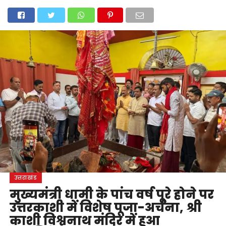
होम
उत्तराखंड
अल्मोड़ा
उत्तरकाशी
उधम सिंह नगर
चंपावत
चमोली
टिहरी गढ़वाल
देहरादून
नैनीताल
पिथौरागढ़
पौड़ी गढ़वाल
बागेश्वर
रुद्रप्रयाग
हरिद्वार
देश
दुनिया
मनोरंजन
उत्तराखंड
मुख्यमंत्री धामी के पांच वर्ष पूरे होने पर
उत्तरकाशी में विशेष पूजा-अर्चना, श्री
काशी विश्वनाथ मंदिर में हुआ