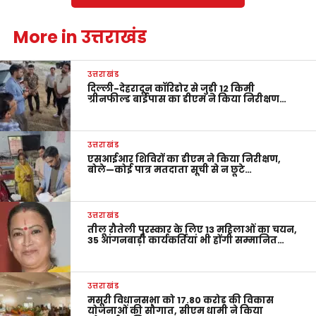
More in उत्तराखंड
उत्तराखंड
दिल्ली-देहरादून कॉरिडोर से जुड़ी 12 किमी
ग्रीनफील्ड बाईपास का डीएम ने किया निरीक्षण…
उत्तराखंड
एसआईआर शिविरों का डीएम ने किया निरीक्षण,
बोले—कोई पात्र मतदाता सूची से न छूटे…
उत्तराखंड
तीलू रौतेली पुरस्कार के लिए 13 महिलाओं का चयन,
35 आंगनबाड़ी कार्यकर्तियां भी होंगी सम्मानित…
उत्तराखंड
मसूरी विधानसभा को 17.80 करोड़ की विकास
योजनाओं की सौगात, सीएम धामी ने किया