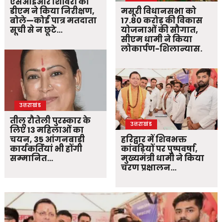
एसआईआर शिविरों का
डीएम ने किया निरीक्षण,
मसूरी विधानसभा को
बोले—कोई पात्र मतदाता
17.80 करोड़ की विकास
सूची से न छूटे…
योजनाओं की सौगात,
सीएम धामी ने किया
लोकार्पण-शिलान्यास.
उत्तराखंड
तीलू रौतेली पुरस्कार के
उत्तराखंड
लिए 13 महिलाओं का
चयन, 35 आंगनबाड़ी
हरिद्वार में शिवभक्त
कार्यकर्तियां भी होंगी
कांवड़ियों पर पुष्पवर्षा,
सम्मानित…
मुख्यमंत्री धामी ने किया
चरण प्रक्षालन…