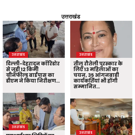
उत्तराखंड
उत्तराखंड
उत्तराखंड
दिल्ली-देहरादून कॉरिडोर
तीलू रौतेली पुरस्कार के
से जुड़ी 12 किमी
लिए 13 महिलाओं का
ग्रीनफील्ड बाईपास का
चयन, 35 आंगनबाड़ी
डीएम ने किया निरीक्षण…
कार्यकर्तियां भी होंगी
सम्मानित…
उत्तराखंड
उत्तराखंड