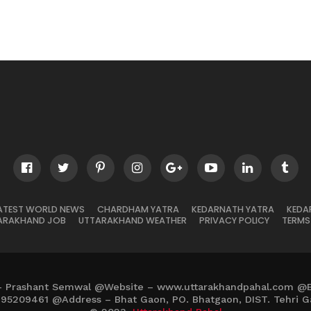
ATEST WORLD NEWS
CHARDHAM YATRA
KEDARNATH YATRA
KEDA
ARAKHAND JOB
UTTARAKHAND WEATHER
PRIVACY POLICY
TERMS
– Prashant Semwal @Website – www.uttarakhandpahal.com @
895209461 @Address – Bhat Gaon, PO. Bhatgaon, DIST. Tehri G