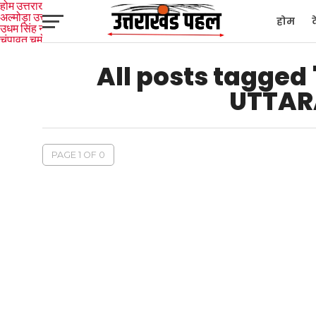
होम
उत्तराखंड
अल्मोड़ा
उत्तरकाशी
होम
उधम सिंह नगर
चंपावत
चमोली
टिहरी
गढ़वाल
देहरादून
नैनीताल
पिथौरागढ़
पौड़ी गढ़वाल
बागेश्वर
रुद्रप्रयाग
हरिद्वार
देश
द
All posts tagge
UTTAR
PAGE 1 OF 0