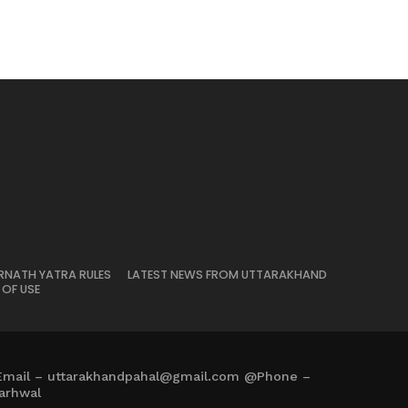
RNATH YATRA RULES
LATEST NEWS FROM UTTARAKHAND
 OF USE
Email – uttarakhandpahal@gmail.com @Phone –
arhwal