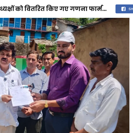
अध्यक्षों को वितरित किए गए गणना फार्म…
देश
दुनिया
उत्तराखंड
धर्म-संस्कृति
राजनीति
संपर्क करें
S
ुनिया
मनोरंजन