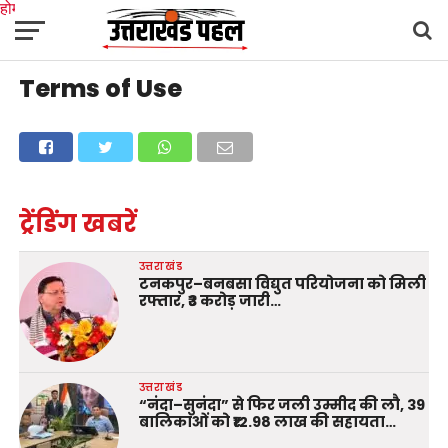
होम
उत्तराखंड
अल्मोड़ा
उत्तरकाशी
उधम सिंह नगर
चंपावत
चमोली
टिहरी गढ़वाल
Terms of Use
देहरादून
नैनीताल
पिथौरागढ़
पौड़ी गढ़वाल
बागेश्वर
रुद्रप्रयाग
हरिद्वार
देश
दुनिया
मनोरंजन
ट्रेंडिंग खबरें
उत्तराखंड
टनकपुर–बनबसा विद्युत परियोजना को मिली
रफ्तार, ₹3 करोड़ जारी…
उत्तराखंड
“नंदा–सुनंदा” से फिर जली उम्मीद की लौ, 39
बालिकाओं को ₹12.98 लाख की सहायता…