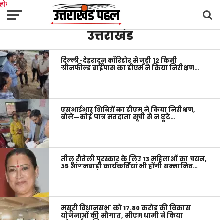
होम
उत्तराखंड
उत्तराखंड
अल्मोड़ा
उत्तरकाशी
उधम सिंह नगर
चंपावत
चमोली
टिहरी गढ़वाल
देहरादून
नैनीताल
पिथौरागढ़
पौड़ी गढ़वाल
बागेश्वर
रुद्रप्रयाग
हरिद्वार
देश
दुनिया
मनोरंजन
दिल्ली-देहरादून कॉरिडोर से जुड़ी 12 किमी
ग्रीनफील्ड बाईपास का डीएम ने किया निरीक्षण…
एसआईआर शिविरों का डीएम ने किया निरीक्षण,
बोले—कोई पात्र मतदाता सूची से न छूटे…
तीलू रौतेली पुरस्कार के लिए 13 महिलाओं का चयन,
35 आंगनबाड़ी कार्यकर्तियां भी होंगी सम्मानित…
मसूरी विधानसभा को 17.80 करोड़ की विकास
योजनाओं की सौगात, सीएम धामी ने किया