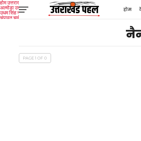
होम
उत्तराखंड
अल्मोड़ा
उत्तरकाशी
होम
उधम सिंह नगर
चंपावत
चमोली
टिहरी
गढ़वाल
देहरादून
नैनीताल
पिथौरागढ़
पौड़ी गढ़वाल
बागेश्वर
रुद्रप्रयाग
हरिद्वार
देश
द
नै
PAGE 1 OF 0