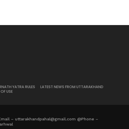
RNATH YATRA RULES
LATEST NEWS FROM UTTARAKHAND
 OF USE
Email – uttarakhandpahal@gmail.com @Phone –
arhwal