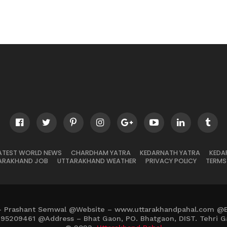
ATEST WORLD NEWS
CHARDHAM YATRA
KEDARNATH YATRA
KEDA
ARAKHAND JOB
UTTARAKHAND WEATHER
PRIVACY POLICY
TERMS
– Prashant Semwal @Website – www.uttarakhandpahal.com @
895209461 @Address – Bhat Gaon, PO. Bhatgaon, DIST. Tehri G