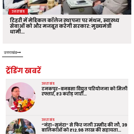
उत्तराखंड
टिहरी में मेडिकल कॉलेज स्थापना पर मंथन, स्वास्थ्य
सेवाओं को और मजबूत करेगी सरकार: मुख्यमंत्री
धामी…
उत्तराखंड
ट्रेंडिंग खबरें
उत्तराखंड
टनकपुर–बनबसा विद्युत परियोजना को मिली
रफ्तार, ₹3 करोड़ जारी…
उत्तराखंड
“नंदा–सुनंदा” से फिर जली उम्मीद की लौ, 39
बालिकाओं को ₹12.98 लाख की सहायता…