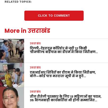
RELATED TOPICS:
CLICK TO COMMENT
More in उत्तराखंड
उत्तराखंड
दिल्ली-देहरादून कॉरिडोर से जुड़ी 12 किमी
ग्रीनफील्ड बाईपास का डीएम ने किया निरीक्षण…
उत्तराखंड
एसआईआर शिविरों का डीएम ने किया निरीक्षण,
बोले—कोई पात्र मतदाता सूची से न छूटे…
उत्तराखंड
तीलू रौतेली पुरस्कार के लिए 13 महिलाओं का चयन,
35 आंगनबाड़ी कार्यकर्तियां भी होंगी सम्मानित…