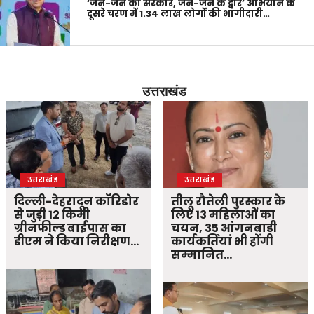
‘जन-जन की सरकार, जन-जन के द्वार’ अभियान के
दूसरे चरण में 1.34 लाख लोगों की भागीदारी…
उत्तराखंड
उत्तराखंड
उत्तराखंड
दिल्ली-देहरादून कॉरिडोर
तीलू रौतेली पुरस्कार के
से जुड़ी 12 किमी
लिए 13 महिलाओं का
ग्रीनफील्ड बाईपास का
चयन, 35 आंगनबाड़ी
डीएम ने किया निरीक्षण…
कार्यकर्तियां भी होंगी
सम्मानित…