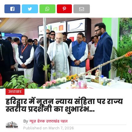
होम
उत्तराखंड
अल्मोड़ा
उत्तरकाशी
उधम सिंह नगर
चंपावत
चमोली
टिहरी गढ़वाल
देहरादून
नैनीताल
पिथौरागढ़
पौड़ी गढ़वाल
बागेश्वर
रुद्रप्रयाग
हरिद्वार
देश
दुनिया
मनोरंजन
उत्तराखंड
हरिद्वार में नूतन न्याय संहिता पर राज्य
स्तरीय प्रदर्शनी का शुभारंभ…
By
न्यूज़ डेस्क उत्तराखंड पहल
Published on
March 7, 2026