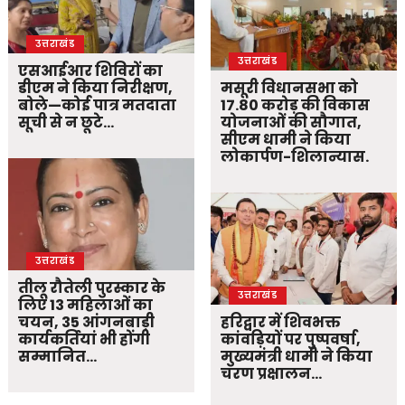
उत्तराखंड
उत्तराखंड
एसआईआर शिविरों का
डीएम ने किया निरीक्षण,
मसूरी विधानसभा को
बोले—कोई पात्र मतदाता
17.80 करोड़ की विकास
सूची से न छूटे…
योजनाओं की सौगात,
सीएम धामी ने किया
लोकार्पण-शिलान्यास.
उत्तराखंड
तीलू रौतेली पुरस्कार के
उत्तराखंड
लिए 13 महिलाओं का
चयन, 35 आंगनबाड़ी
हरिद्वार में शिवभक्त
कार्यकर्तियां भी होंगी
कांवड़ियों पर पुष्पवर्षा,
सम्मानित…
मुख्यमंत्री धामी ने किया
चरण प्रक्षालन…