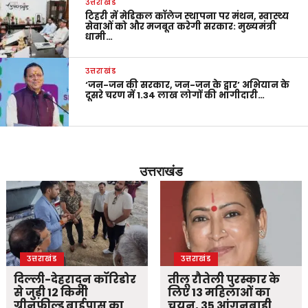
उत्तराखंड
टिहरी में मेडिकल कॉलेज स्थापना पर मंथन, स्वास्थ्य
सेवाओं को और मजबूत करेगी सरकार: मुख्यमंत्री
धामी…
उत्तराखंड
‘जन-जन की सरकार, जन-जन के द्वार’ अभियान के
दूसरे चरण में 1.34 लाख लोगों की भागीदारी…
उत्तराखंड
उत्तराखंड
उत्तराखंड
दिल्ली-देहरादून कॉरिडोर
तीलू रौतेली पुरस्कार के
से जुड़ी 12 किमी
लिए 13 महिलाओं का
ग्रीनफील्ड बाईपास का
चयन, 35 आंगनबाड़ी