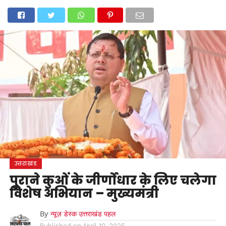
होम
उत्तराखंड
अल्मोड़ा
उत्तरकाशी
उधम सिंह नगर
चंपावत
चमोली
टिहरी गढ़वाल
देहरादून
नैनीताल
पिथौरागढ़
पौड़ी गढ़वाल
बागेश्वर
रुद्रप्रयाग
हरिद्वार
देश
दुनिया
मनोरंजन
उत्तराखंड
पुराने कुओं के जीर्णोंधार के लिए चलेगा
विशेष अभियान – मुख्यमंत्री
By
न्यूज़ डेस्क उत्तराखंड पहल
Published on
April 10, 2025