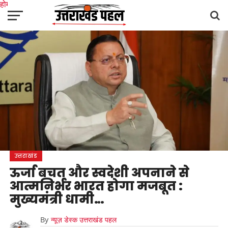
होम
उत्तराखंड
अल्मोड़ा
उत्तरकाशी
उधम सिंह नगर
चंपावत
चमोली
टिहरी गढ़वाल
देहरादून
नैनीताल
पिथौरागढ़
पौड़ी गढ़वाल
बागेश्वर
रुद्रप्रयाग
हरिद्वार
देश
दुनिया
मनोरंजन
उत्तराखंड
ऊर्जा बचत और स्वदेशी अपनाने से
आत्मनिर्भर भारत होगा मजबूत :
मुख्यमंत्री धामी…
By
न्यूज़ डेस्क उत्तराखंड पहल