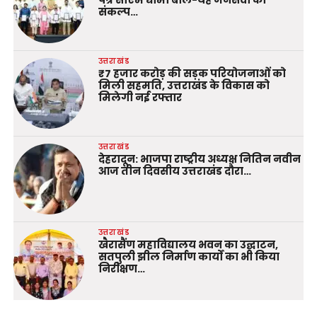
पत्र सीएम धामी बोले-यह जनसेवा का
संकल्प…
उत्तराखंड
₹7 हजार करोड़ की सड़क परियोजनाओं को
मिली सहमति, उत्तराखंड के विकास को
मिलेगी नई रफ्तार
उत्तराखंड
देहरादून: भाजपा राष्ट्रीय अध्यक्ष नितिन नवीन
आज तीन दिवसीय उत्तराखंड दौरा…
उत्तराखंड
खैरासैंण महाविद्यालय भवन का उद्घाटन,
सतपुली झील निर्माण कार्यों का भी किया
निरीक्षण…