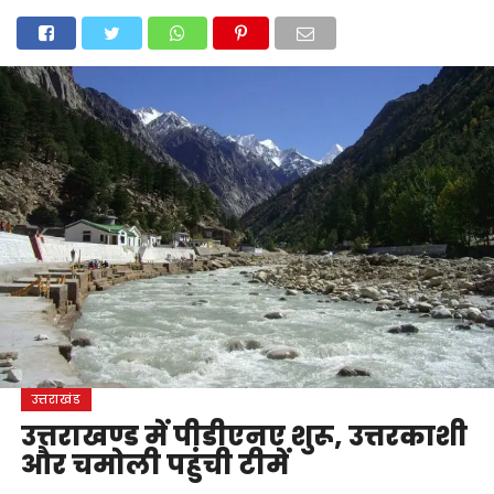
होम
उत्तराखंड
अल्मोड़ा
उत्तरकाशी
उधम सिंह नगर
चंपावत
चमोली
टिहरी गढ़वाल
देहरादून
नैनीताल
पिथौरागढ़
पौड़ी गढ़वाल
बागेश्वर
रुद्रप्रयाग
हरिद्वार
देश
दुनिया
मनोरंजन
उत्तराखंड
उत्तराखण्ड में पीडीएनए शुरू, उत्तरकाशी
और चमोली पहुंची टीमें