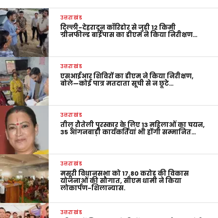
उत्तराखंड
दिल्ली-देहरादून कॉरिडोर से जुड़ी 12 किमी
ग्रीनफील्ड बाईपास का डीएम ने किया निरीक्षण…
उत्तराखंड
एसआईआर शिविरों का डीएम ने किया निरीक्षण,
बोले—कोई पात्र मतदाता सूची से न छूटे…
उत्तराखंड
तीलू रौतेली पुरस्कार के लिए 13 महिलाओं का चयन,
35 आंगनबाड़ी कार्यकर्तियां भी होंगी सम्मानित…
उत्तराखंड
मसूरी विधानसभा को 17.80 करोड़ की विकास
योजनाओं की सौगात, सीएम धामी ने किया
लोकार्पण-शिलान्यास.
उत्तराखंड