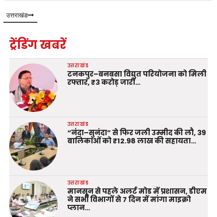
उत्तराखंड
ट्रेंडिंग खबरें
उत्तराखंड
टनकपुर–बनबसा विद्युत परियोजना को मिली
रफ्तार, ₹3 करोड़ जारी…
उत्तराखंड
“नंदा–सुनंदा” से फिर जली उम्मीद की लौ, 39
बालिकाओं को ₹12.98 लाख की सहायता…
उत्तराखंड
मानसून से पहले अलर्ट मोड में प्रशासन, डीएम
ने सभी विभागों से 7 दिन में मांगा माइक्रो
प्लान…