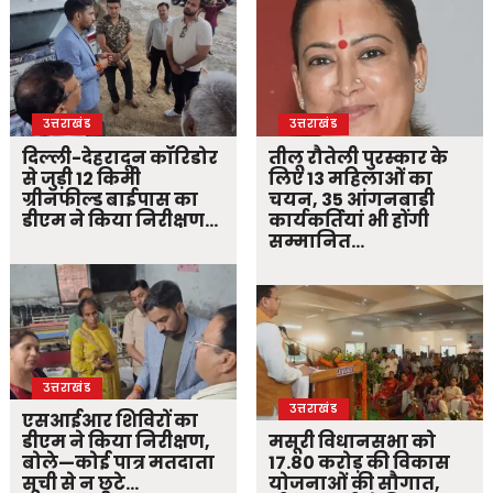
उत्तराखंड
उत्तराखंड
दिल्ली-देहरादून कॉरिडोर
तीलू रौतेली पुरस्कार के
से जुड़ी 12 किमी
लिए 13 महिलाओं का
ग्रीनफील्ड बाईपास का
चयन, 35 आंगनबाड़ी
डीएम ने किया निरीक्षण…
कार्यकर्तियां भी होंगी
सम्मानित…
उत्तराखंड
उत्तराखंड
एसआईआर शिविरों का
डीएम ने किया निरीक्षण,
मसूरी विधानसभा को
बोले—कोई पात्र मतदाता
17.80 करोड़ की विकास
सूची से न छूटे…
योजनाओं की सौगात,