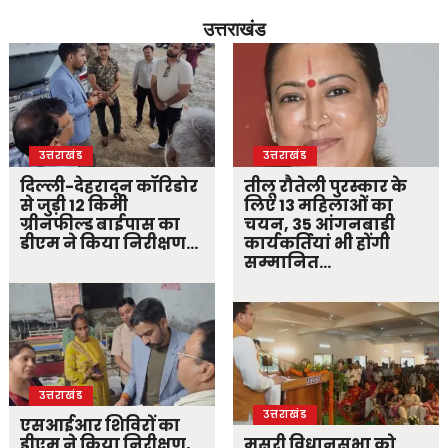
उत्तराखंड
उत्तराखंड
उत्तराखंड
दिल्ली-देहरादून कॉरिडोर
तीलू रौतेली पुरस्कार के
से जुड़ी 12 किमी
लिए 13 महिलाओं का
ग्रीनफील्ड बाईपास का
चयन, 35 आंगनबाड़ी
डीएम ने किया निरीक्षण…
कार्यकर्तियां भी होंगी
सम्मानित…
उत्तराखंड
उत्तराखंड
एसआईआर शिविरों का
डीएम ने किया निरीक्षण,
मसूरी विधानसभा को