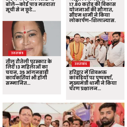
बोले—कोई पात्र मतदाता
17.80 करोड़ की विकास
सूची से न छूटे…
योजनाओं की सौगात,
सीएम धामी ने किया
लोकार्पण-शिलान्यास.
उत्तराखंड
तीलू रौतेली पुरस्कार के
उत्तराखंड
लिए 13 महिलाओं का
चयन, 35 आंगनबाड़ी
हरिद्वार में शिवभक्त
कार्यकर्तियां भी होंगी
कांवड़ियों पर पुष्पवर्षा,
सम्मानित…
मुख्यमंत्री धामी ने किया
चरण प्रक्षालन…