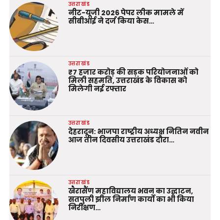
उत्तराखंड
नीट-यूजी 2026 पेपर लीक मामले में
सीबीआई ने दर्ज किया केस…
उत्तराखंड
₹7 हजार करोड़ की सड़क परियोजनाओं को
मिली सहमति, उत्तराखंड के विकास को
मिलेगी नई रफ्तार
उत्तराखंड
देहरादून: भाजपा राष्ट्रीय अध्यक्ष नितिन नवीन
आज तीन दिवसीय उत्तराखंड दौरा…
उत्तराखंड
खैरासैंण महाविद्यालय भवन का उद्घाटन,
सतपुली झील निर्माण कार्यों का भी किया
निरीक्षण…