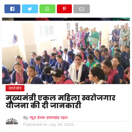
होम
उत्तराखंड
अल्मोड़ा
उत्तरकाशी
उधम सिंह नगर
चंपावत
चमोली
टिहरी गढ़वाल
देहरादून
नैनीताल
पिथौरागढ़
पौड़ी गढ़वाल
बागेश्वर
रुद्रप्रयाग
हरिद्वार
देश
दुनिया
मनोरंजन
उत्तराखंड
मुख्यमंत्री एकल महिला स्वरोजगार
योजना की दी जानकारी
By
न्यूज़ डेस्क उत्तराखंड पहल
Published on
July 29, 2025