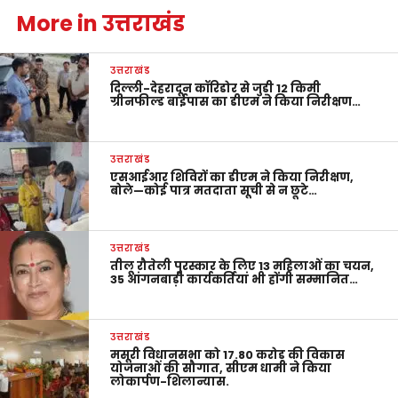
More in उत्तराखंड
उत्तराखंड
दिल्ली-देहरादून कॉरिडोर से जुड़ी 12 किमी
ग्रीनफील्ड बाईपास का डीएम ने किया निरीक्षण…
उत्तराखंड
एसआईआर शिविरों का डीएम ने किया निरीक्षण,
बोले—कोई पात्र मतदाता सूची से न छूटे…
उत्तराखंड
तीलू रौतेली पुरस्कार के लिए 13 महिलाओं का चयन,
35 आंगनबाड़ी कार्यकर्तियां भी होंगी सम्मानित…
उत्तराखंड
मसूरी विधानसभा को 17.80 करोड़ की विकास
योजनाओं की सौगात, सीएम धामी ने किया
लोकार्पण-शिलान्यास.