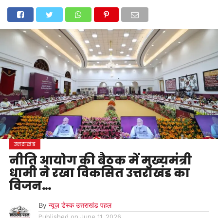
होम
उत्तराखंड
अल्मोड़ा
उत्तरकाशी
उधम सिंह नगर
चंपावत
चमोली
टिहरी गढ़वाल
देहरादून
नैनीताल
पिथौरागढ़
पौड़ी गढ़वाल
बागेश्वर
रुद्रप्रयाग
हरिद्वार
देश
दुनिया
मनोरंजन
उत्तराखंड
नीति आयोग की बैठक में मुख्यमंत्री
धामी ने रखा विकसित उत्तराखंड का
विजन…
By
न्यूज़ डेस्क उत्तराखंड पहल
Published on
June 11, 2026