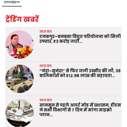
उत्तराखंड
ट्रेंडिंग खबरें
उत्तराखंड
टनकपुर–बनबसा विद्युत परियोजना को मिली
रफ्तार, ₹3 करोड़ जारी…
उत्तराखंड
“नंदा–सुनंदा” से फिर जली उम्मीद की लौ, 39
बालिकाओं को ₹12.98 लाख की सहायता…
उत्तराखंड
मानसून से पहले अलर्ट मोड में प्रशासन, डीएम
ने सभी विभागों से 7 दिन में मांगा माइक्रो
प्लान…