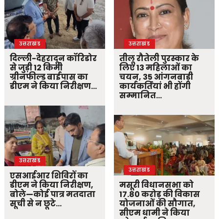
उत्तराखंड
उत्तराखंड
दिल्ली-देहरादून कॉरिडोर
तीलू रौतेली पुरस्कार के
से जुड़ी 12 किमी
लिए 13 महिलाओं का
ग्रीनफील्ड बाईपास का
चयन, 35 आंगनबाड़ी
डीएम ने किया निरीक्षण…
कार्यकर्तियां भी होंगी
सम्मानित…
उत्तराखंड
उत्तराखंड
एसआईआर शिविरों का
डीएम ने किया निरीक्षण,
मसूरी विधानसभा को
बोले—कोई पात्र मतदाता
17.80 करोड़ की विकास
सूची से न छूटे…
योजनाओं की सौगात,
सीएम धामी ने किया