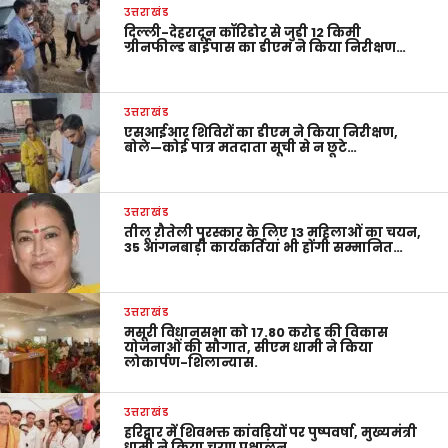
उत्तराखंड
दिल्ली-देहरादून कॉरिडोर से जुड़ी 12 किमी
ग्रीनफील्ड बाईपास का डीएम ने किया निरीक्षण…
उत्तराखंड
एसआईआर शिविरों का डीएम ने किया निरीक्षण,
बोले—कोई पात्र मतदाता सूची से न छूटे…
उत्तराखंड
तीलू रौतेली पुरस्कार के लिए 13 महिलाओं का चयन,
35 आंगनबाड़ी कार्यकर्तियां भी होंगी सम्मानित…
उत्तराखंड
मसूरी विधानसभा को 17.80 करोड़ की विकास
योजनाओं की सौगात, सीएम धामी ने किया
लोकार्पण-शिलान्यास.
उत्तराखंड
हरिद्वार में शिवभक्त कांवड़ियों पर पुष्पवर्षा, मुख्यमंत्री
धामी ने किया चरण प्रक्षालन…