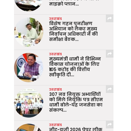
माइक्रो प्लान…
उत्तराखंड
विशेष गहन पुनरीक्षण
अभियान को लेकर मुख्य
निर्वाचन अधिकारी ने की
समीक्षा बैठक…
उत्तराखंड
मुख्यमंत्री धामी ने विभिन्न
विकास योजनाओं के लिए
₹105 करोड़ की वित्तीय
स्वीकृति दी…
उत्तराखंड
307 नव नियुक्त अभ्यर्थियों
को मिले नियुक्ति पत्र सीएम
धामी बोले-यह जनसेवा का
संकल्प…
उत्तराखंड
नीट-यूजी 2026 पेपर लीक