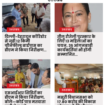
उत्तराखंड
उत्तराखंड
दिल्ली-देहरादून कॉरिडोर
तीलू रौतेली पुरस्कार के
से जुड़ी 12 किमी
लिए 13 महिलाओं का
ग्रीनफील्ड बाईपास का
चयन, 35 आंगनबाड़ी
डीएम ने किया निरीक्षण…
कार्यकर्तियां भी होंगी
सम्मानित…
उत्तराखंड
उत्तराखंड
एसआईआर शिविरों का
डीएम ने किया निरीक्षण,
मसूरी विधानसभा को
बोले—कोई पात्र मतदाता
17.80 करोड़ की विकास