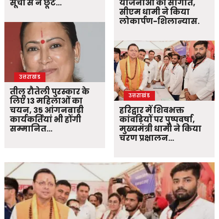
सूची से न छूटे…
योजनाओं की सौगात,
सीएम धामी ने किया
लोकार्पण-शिलान्यास.
उत्तराखंड
तीलू रौतेली पुरस्कार के
उत्तराखंड
लिए 13 महिलाओं का
चयन, 35 आंगनबाड़ी
हरिद्वार में शिवभक्त
कार्यकर्तियां भी होंगी
कांवड़ियों पर पुष्पवर्षा,
सम्मानित…
मुख्यमंत्री धामी ने किया
चरण प्रक्षालन…