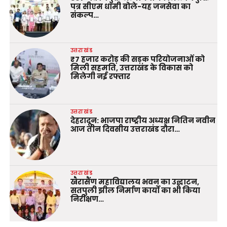
पत्र सीएम धामी बोले-यह जनसेवा का
संकल्प…
उत्तराखंड
₹7 हजार करोड़ की सड़क परियोजनाओं को
मिली सहमति, उत्तराखंड के विकास को
मिलेगी नई रफ्तार
उत्तराखंड
देहरादून: भाजपा राष्ट्रीय अध्यक्ष नितिन नवीन
आज तीन दिवसीय उत्तराखंड दौरा…
उत्तराखंड
खैरासैंण महाविद्यालय भवन का उद्घाटन,
सतपुली झील निर्माण कार्यों का भी किया
निरीक्षण…