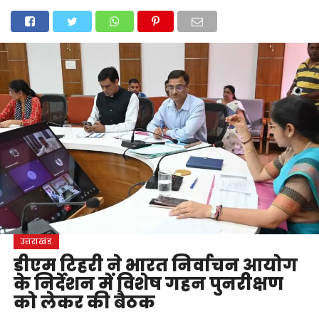
होम
उत्तराखंड
अल्मोड़ा
उत्तरकाशी
उधम सिंह नगर
चंपावत
चमोली
टिहरी गढ़वाल
देहरादून
नैनीताल
पिथौरागढ़
पौड़ी गढ़वाल
बागेश्वर
रुद्रप्रयाग
हरिद्वार
देश
दुनिया
मनोरंजन
उत्तराखंड
डीएम टिहरी ने भारत निर्वाचन आयोग
के निर्देशन में विशेष गहन पुनरीक्षण
को लेकर की बैठक