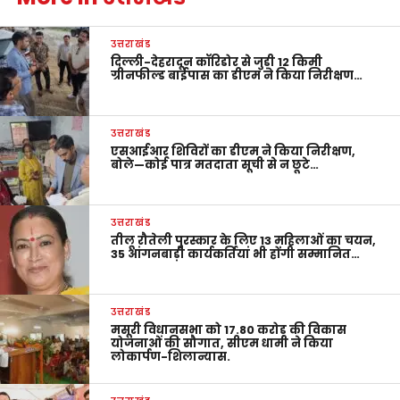
उत्तराखंड
दिल्ली-देहरादून कॉरिडोर से जुड़ी 12 किमी
ग्रीनफील्ड बाईपास का डीएम ने किया निरीक्षण…
उत्तराखंड
एसआईआर शिविरों का डीएम ने किया निरीक्षण,
बोले—कोई पात्र मतदाता सूची से न छूटे…
उत्तराखंड
तीलू रौतेली पुरस्कार के लिए 13 महिलाओं का चयन,
35 आंगनबाड़ी कार्यकर्तियां भी होंगी सम्मानित…
उत्तराखंड
मसूरी विधानसभा को 17.80 करोड़ की विकास
योजनाओं की सौगात, सीएम धामी ने किया
लोकार्पण-शिलान्यास.