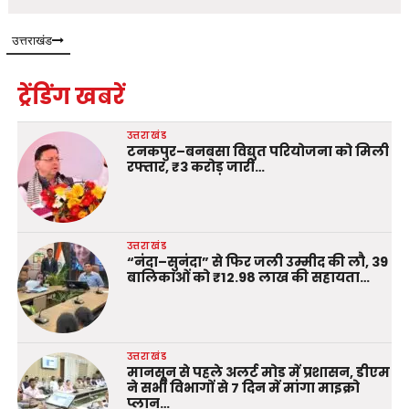
उत्तराखंड
ट्रेंडिंग खबरें
उत्तराखंड
टनकपुर–बनबसा विद्युत परियोजना को मिली
रफ्तार, ₹3 करोड़ जारी…
उत्तराखंड
“नंदा–सुनंदा” से फिर जली उम्मीद की लौ, 39
बालिकाओं को ₹12.98 लाख की सहायता…
उत्तराखंड
मानसून से पहले अलर्ट मोड में प्रशासन, डीएम
ने सभी विभागों से 7 दिन में मांगा माइक्रो
प्लान…