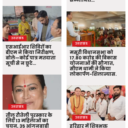
सम्मानित…
उत्तराखंड
उत्तराखंड
एसआईआर शिविरों का
डीएम ने किया निरीक्षण,
मसूरी विधानसभा को
बोले—कोई पात्र मतदाता
17.80 करोड़ की विकास
सूची से न छूटे…
योजनाओं की सौगात,
सीएम धामी ने किया
लोकार्पण-शिलान्यास.
उत्तराखंड
तीलू रौतेली पुरस्कार के
उत्तराखंड
लिए 13 महिलाओं का
चयन, 35 आंगनबाड़ी
हरिद्वार में शिवभक्त