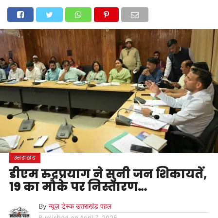
होम
उत्तराखंड
अल्मोड़ा
उत्तरकाशी
उधम सिंह नगर
चंपावत
चमोली
टिहरी गढ़वाल
देहरादून
नैनीताल
पिथौरागढ़
पौड़ी गढ़वाल
बागेश्वर
रुद्रप्रयाग
हरिद्वार
देश
दुनिया
मनोरंजन
उत्तराखंड
डीएम रुद्रप्रयाग ने सुनी जन शिकायतें,
19 का मौके पर निस्तारण…
By
न्यूज़ डेस्क उत्तराखंड पहल
Published on
April 7, 2025