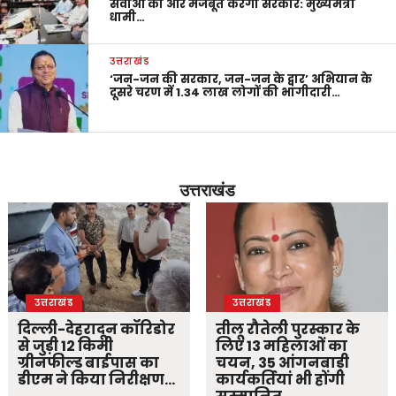
सेवाओं को और मजबूत करेगी सरकार: मुख्यमंत्री
धामी…
उत्तराखंड
‘जन-जन की सरकार, जन-जन के द्वार’ अभियान के
दूसरे चरण में 1.34 लाख लोगों की भागीदारी…
उत्तराखंड
उत्तराखंड
उत्तराखंड
दिल्ली-देहरादून कॉरिडोर
तीलू रौतेली पुरस्कार के
से जुड़ी 12 किमी
लिए 13 महिलाओं का
ग्रीनफील्ड बाईपास का
चयन, 35 आंगनबाड़ी
डीएम ने किया निरीक्षण…
कार्यकर्तियां भी होंगी