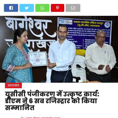
होम
उत्तराखंड
अल्मोड़ा
उत्तरकाशी
उधम सिंह नगर
चंपावत
चमोली
टिहरी गढ़वाल
देहरादून
नैनीताल
पिथौरागढ़
पौड़ी गढ़वाल
बागेश्वर
रुद्रप्रयाग
हरिद्वार
देश
दुनिया
मनोरंजन
उत्तराखंड
यूसीसी पंजीकरण में उत्कृष्ट कार्य:
डीएम ने 6 सब रजिस्ट्रार को किया
सम्मानित