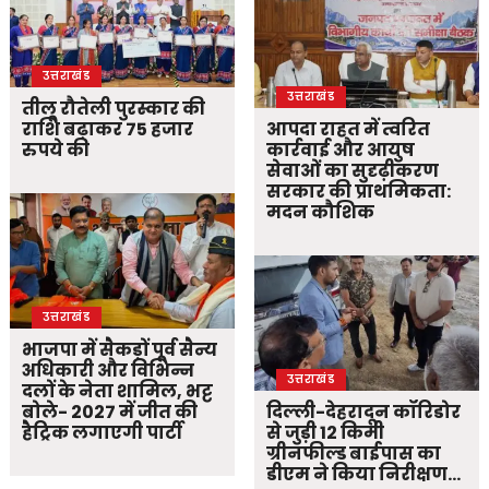
उत्तराखंड
उत्तराखंड
तीलू रौतेली पुरस्कार की
राशि बढ़ाकर 75 हजार
आपदा राहत में त्वरित
रुपये की
कार्रवाई और आयुष
सेवाओं का सुदृढ़ीकरण
सरकार की प्राथमिकता:
मदन कौशिक
उत्तराखंड
भाजपा में सैकड़ों पूर्व सैन्य
अधिकारी और विभिन्न
उत्तराखंड
दलों के नेता शामिल, भट्ट
बोले- 2027 में जीत की
दिल्ली-देहरादून कॉरिडोर
हैट्रिक लगाएगी पार्टी
से जुड़ी 12 किमी
ग्रीनफील्ड बाईपास का
डीएम ने किया निरीक्षण…