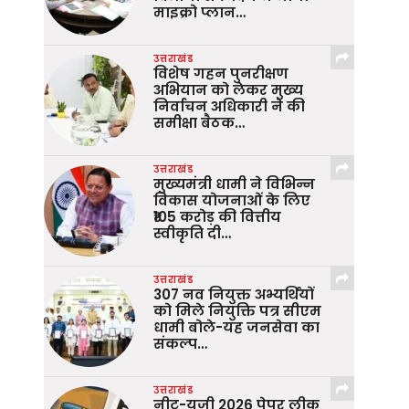
माइक्रो प्लान…
उत्तराखंड
विशेष गहन पुनरीक्षण
अभियान को लेकर मुख्य
निर्वाचन अधिकारी ने की
समीक्षा बैठक…
उत्तराखंड
मुख्यमंत्री धामी ने विभिन्न
विकास योजनाओं के लिए
₹105 करोड़ की वित्तीय
स्वीकृति दी…
उत्तराखंड
307 नव नियुक्त अभ्यर्थियों
को मिले नियुक्ति पत्र सीएम
धामी बोले-यह जनसेवा का
संकल्प…
उत्तराखंड
नीट-यूजी 2026 पेपर लीक