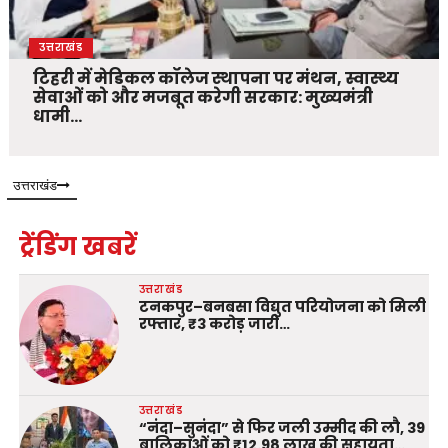
उत्तराखंड
टिहरी में मेडिकल कॉलेज स्थापना पर मंथन, स्वास्थ्य
सेवाओं को और मजबूत करेगी सरकार: मुख्यमंत्री
धामी…
उत्तराखंड
ट्रेंडिंग खबरें
उत्तराखंड
टनकपुर–बनबसा विद्युत परियोजना को मिली
रफ्तार, ₹3 करोड़ जारी…
उत्तराखंड
“नंदा–सुनंदा” से फिर जली उम्मीद की लौ, 39
बालिकाओं को ₹12.98 लाख की सहायता…