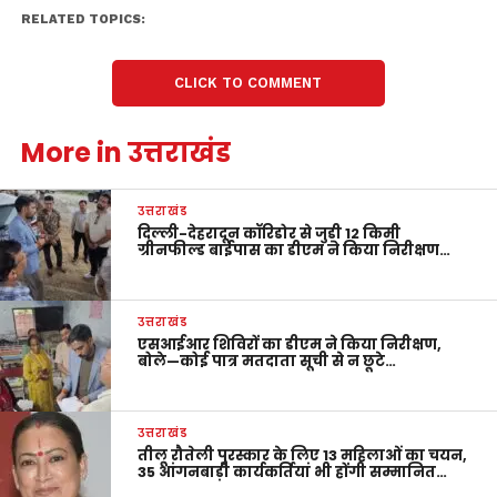
RELATED TOPICS:
CLICK TO COMMENT
More in उत्तराखंड
उत्तराखंड
दिल्ली-देहरादून कॉरिडोर से जुड़ी 12 किमी
ग्रीनफील्ड बाईपास का डीएम ने किया निरीक्षण…
उत्तराखंड
एसआईआर शिविरों का डीएम ने किया निरीक्षण,
बोले—कोई पात्र मतदाता सूची से न छूटे…
उत्तराखंड
तीलू रौतेली पुरस्कार के लिए 13 महिलाओं का चयन,
35 आंगनबाड़ी कार्यकर्तियां भी होंगी सम्मानित…