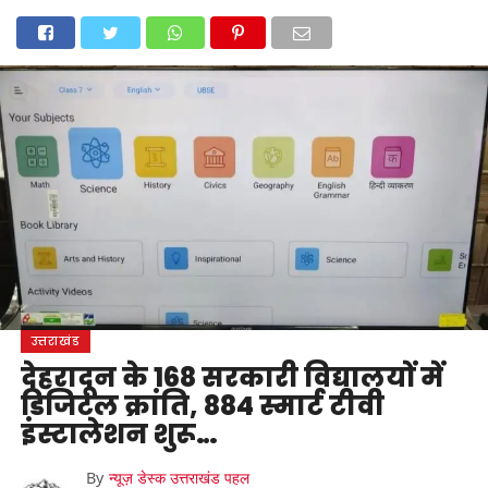
होम
उत्तराखंड
अल्मोड़ा
उत्तरकाशी
उधम सिंह नगर
चंपावत
चमोली
टिहरी गढ़वाल
देहरादून
नैनीताल
पिथौरागढ़
पौड़ी गढ़वाल
बागेश्वर
रुद्रप्रयाग
हरिद्वार
देश
दुनिया
मनोरंजन
उत्तराखंड
देहरादून के 168 सरकारी विद्यालयों में
डिजिटल क्रांति, 884 स्मार्ट टीवी
इंस्टालेशन शुरू…
By
न्यूज़ डेस्क उत्तराखंड पहल