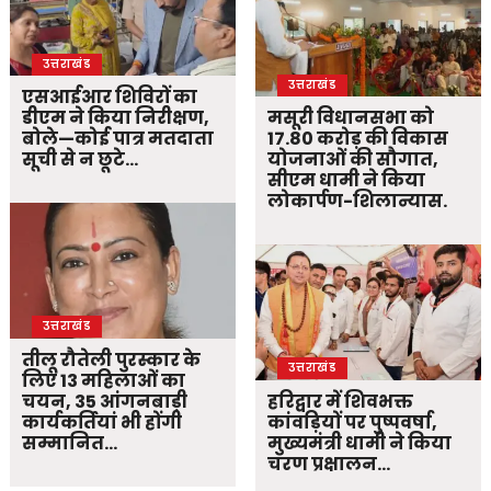
उत्तराखंड
उत्तराखंड
एसआईआर शिविरों का
डीएम ने किया निरीक्षण,
मसूरी विधानसभा को
बोले—कोई पात्र मतदाता
17.80 करोड़ की विकास
सूची से न छूटे…
योजनाओं की सौगात,
सीएम धामी ने किया
लोकार्पण-शिलान्यास.
उत्तराखंड
तीलू रौतेली पुरस्कार के
उत्तराखंड
लिए 13 महिलाओं का
चयन, 35 आंगनबाड़ी
हरिद्वार में शिवभक्त
कार्यकर्तियां भी होंगी
कांवड़ियों पर पुष्पवर्षा,
सम्मानित…
मुख्यमंत्री धामी ने किया
चरण प्रक्षालन…