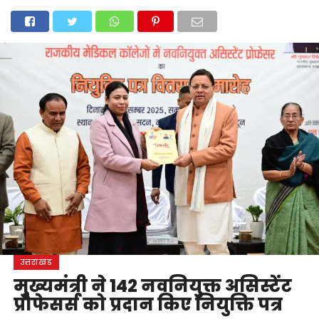
होम
उत्तराखंड
अल्मोड़ा
उत्तरकाशी
उधम सिंह नगर
चंपावत
चमोली
टिहरी गढ़वाल
देहरादून
नैनीताल
पिथौरागढ़
पौड़ी गढ़वाल
बागेश्वर
रुद्रप्रयाग
हरिद्वार
देश
दुनिया
मनोरंजन
उत्तराखंड
मुख्यमंत्री ने 142 नवनियुक्त असिस्टेंट
प्रोफेसर्स को प्रदान किए नियुक्ति पत्र