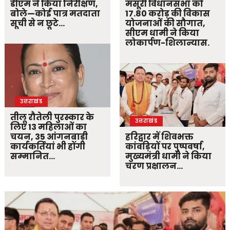
डीएम ने किया निरीक्षण,
मसूरी विधानसभा को
बोले—कोई पात्र मतदाता
17.80 करोड़ की विकास
सूची से न छूटे…
योजनाओं की सौगात,
सीएम धामी ने किया
लोकार्पण-शिलान्यास.
उत्तराखंड
तीलू रौतेली पुरस्कार के
उत्तराखंड
लिए 13 महिलाओं का
चयन, 35 आंगनबाड़ी
हरिद्वार में शिवभक्त
कार्यकर्तियां भी होंगी
कांवड़ियों पर पुष्पवर्षा,
सम्मानित…
मुख्यमंत्री धामी ने किया
चरण प्रक्षालन…