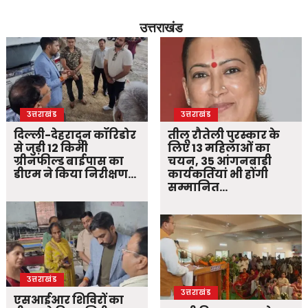
उत्तराखंड
उत्तराखंड
उत्तराखंड
दिल्ली-देहरादून कॉरिडोर
तीलू रौतेली पुरस्कार के
से जुड़ी 12 किमी
लिए 13 महिलाओं का
ग्रीनफील्ड बाईपास का
चयन, 35 आंगनबाड़ी
डीएम ने किया निरीक्षण…
कार्यकर्तियां भी होंगी
सम्मानित…
उत्तराखंड
उत्तराखंड
एसआईआर शिविरों का