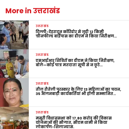
More in उत्तराखंड
उत्तराखंड
दिल्ली-देहरादून कॉरिडोर से जुड़ी 12 किमी
ग्रीनफील्ड बाईपास का डीएम ने किया निरीक्षण…
उत्तराखंड
एसआईआर शिविरों का डीएम ने किया निरीक्षण,
बोले—कोई पात्र मतदाता सूची से न छूटे…
उत्तराखंड
तीलू रौतेली पुरस्कार के लिए 13 महिलाओं का चयन,
35 आंगनबाड़ी कार्यकर्तियां भी होंगी सम्मानित…
उत्तराखंड
मसूरी विधानसभा को 17.80 करोड़ की विकास
योजनाओं की सौगात, सीएम धामी ने किया
लोकार्पण-शिलान्यास.