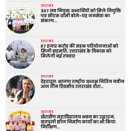
उत्तराखंड
307 नव नियुक्त अभ्यर्थियों को मिले नियुक्ति
पत्र सीएम धामी बोले-यह जनसेवा का
संकल्प…
उत्तराखंड
₹7 हजार करोड़ की सड़क परियोजनाओं को
मिली सहमति, उत्तराखंड के विकास को
मिलेगी नई रफ्तार
उत्तराखंड
देहरादून: भाजपा राष्ट्रीय अध्यक्ष नितिन नवीन
आज तीन दिवसीय उत्तराखंड दौरा…
उत्तराखंड
खैरासैंण महाविद्यालय भवन का उद्घाटन,
सतपुली झील निर्माण कार्यों का भी किया
निरीक्षण…