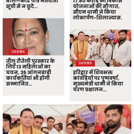
बोले—कोई पात्र मतदाता
17.80 करोड़ की विकास
सूची से न छूटे…
योजनाओं की सौगात,
सीएम धामी ने किया
लोकार्पण-शिलान्यास.
उत्तराखंड
तीलू रौतेली पुरस्कार के
उत्तराखंड
लिए 13 महिलाओं का
चयन, 35 आंगनबाड़ी
हरिद्वार में शिवभक्त
कार्यकर्तियां भी होंगी
कांवड़ियों पर पुष्पवर्षा,
सम्मानित…
मुख्यमंत्री धामी ने किया
चरण प्रक्षालन…