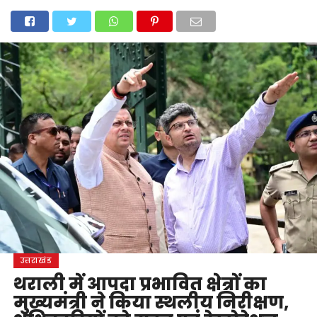
होम
उत्तराखंड
अल्मोड़ा
उत्तरकाशी
उधम सिंह नगर
चंपावत
चमोली
टिहरी गढ़वाल
देहरादून
नैनीताल
पिथौरागढ़
पौड़ी गढ़वाल
बागेश्वर
रुद्रप्रयाग
हरिद्वार
देश
दुनिया
मनोरंजन
उत्तराखंड
थराली में आपदा प्रभावित क्षेत्रों का
मुख्यमंत्री ने किया स्थलीय निरीक्षण,