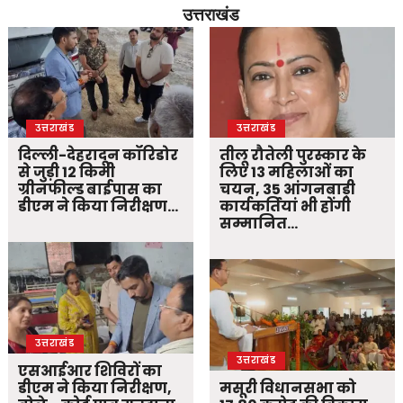
उत्तराखंड
उत्तराखंड
उत्तराखंड
दिल्ली-देहरादून कॉरिडोर
तीलू रौतेली पुरस्कार के
से जुड़ी 12 किमी
लिए 13 महिलाओं का
ग्रीनफील्ड बाईपास का
चयन, 35 आंगनबाड़ी
डीएम ने किया निरीक्षण…
कार्यकर्तियां भी होंगी
सम्मानित…
उत्तराखंड
उत्तराखंड
एसआईआर शिविरों का
डीएम ने किया निरीक्षण,
मसूरी विधानसभा को