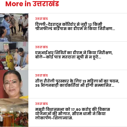
More in उत्तराखंड
उत्तराखंड
दिल्ली-देहरादून कॉरिडोर से जुड़ी 12 किमी
ग्रीनफील्ड बाईपास का डीएम ने किया निरीक्षण…
उत्तराखंड
एसआईआर शिविरों का डीएम ने किया निरीक्षण,
बोले—कोई पात्र मतदाता सूची से न छूटे…
उत्तराखंड
तीलू रौतेली पुरस्कार के लिए 13 महिलाओं का चयन,
35 आंगनबाड़ी कार्यकर्तियां भी होंगी सम्मानित…
उत्तराखंड
मसूरी विधानसभा को 17.80 करोड़ की विकास
योजनाओं की सौगात, सीएम धामी ने किया
लोकार्पण-शिलान्यास.