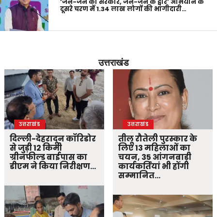
‘जन-जन की सरकार, जन-जन के द्वार’ अभियान के
दूसरे चरण में 1.34 लाख लोगों की भागीदारी…
उत्तराखंड
उत्तराखंड
उत्तराखंड
दिल्ली-देहरादून कॉरिडोर
तीलू रौतेली पुरस्कार के
से जुड़ी 12 किमी
लिए 13 महिलाओं का
ग्रीनफील्ड बाईपास का
चयन, 35 आंगनबाड़ी
डीएम ने किया निरीक्षण…
कार्यकर्तियां भी होंगी
सम्मानित…