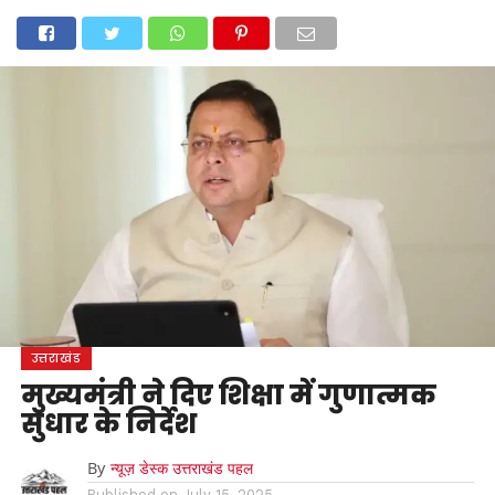
होम
उत्तराखंड
अल्मोड़ा
उत्तरकाशी
उधम सिंह नगर
चंपावत
चमोली
टिहरी गढ़वाल
देहरादून
नैनीताल
पिथौरागढ़
पौड़ी गढ़वाल
बागेश्वर
रुद्रप्रयाग
हरिद्वार
देश
दुनिया
मनोरंजन
उत्तराखंड
मुख्यमंत्री ने दिए शिक्षा में गुणात्मक
सुधार के निर्देश
By
न्यूज़ डेस्क उत्तराखंड पहल
Published on
July 15, 2025