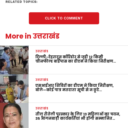
RELATED TOPICS:
CLICK TO COMMENT
More in उत्तराखंड
उत्तराखंड
दिल्ली-देहरादून कॉरिडोर से जुड़ी 12 किमी
ग्रीनफील्ड बाईपास का डीएम ने किया निरीक्षण…
उत्तराखंड
एसआईआर शिविरों का डीएम ने किया निरीक्षण,
बोले—कोई पात्र मतदाता सूची से न छूटे…
उत्तराखंड
तीलू रौतेली पुरस्कार के लिए 13 महिलाओं का चयन,
35 आंगनबाड़ी कार्यकर्तियां भी होंगी सम्मानित…