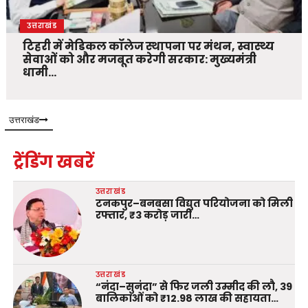
उत्तराखंड
टिहरी में मेडिकल कॉलेज स्थापना पर मंथन, स्वास्थ्य
सेवाओं को और मजबूत करेगी सरकार: मुख्यमंत्री
धामी…
उत्तराखंड
ट्रेंडिंग खबरें
उत्तराखंड
टनकपुर–बनबसा विद्युत परियोजना को मिली
रफ्तार, ₹3 करोड़ जारी…
उत्तराखंड
“नंदा–सुनंदा” से फिर जली उम्मीद की लौ, 39
बालिकाओं को ₹12.98 लाख की सहायता…