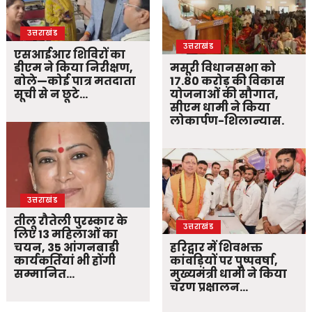
उत्तराखंड
उत्तराखंड
एसआईआर शिविरों का
डीएम ने किया निरीक्षण,
मसूरी विधानसभा को
बोले—कोई पात्र मतदाता
17.80 करोड़ की विकास
सूची से न छूटे…
योजनाओं की सौगात,
सीएम धामी ने किया
लोकार्पण-शिलान्यास.
उत्तराखंड
तीलू रौतेली पुरस्कार के
उत्तराखंड
लिए 13 महिलाओं का
चयन, 35 आंगनबाड़ी
हरिद्वार में शिवभक्त
कार्यकर्तियां भी होंगी
कांवड़ियों पर पुष्पवर्षा,
सम्मानित…
मुख्यमंत्री धामी ने किया
चरण प्रक्षालन…