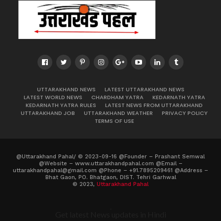
UTTARAKHAND NEWS
LATEST UTTARAKHAND NEWS
LATEST WORLD NEWS
CHARDHAM YATRA
KEDARNATH YATRA
KEDARNATH YATRA RULES
LATEST NEWS FROM UTTARAKHAND
UTTARAKHAND JOB
UTTARAKHAND WEATHER
PRIVACY POLICY
TERMS OF USE
@Uttarakhand Pahal/ © 2023-09-16 @Founder – Prashant Semwal
@Website – www.uttarakhandpahal.com @Email –
uttarakhandpahal@gmail.com @Phone – +91.7895209461 @Address –
Bhat Gaon, PO. Bhatgaon, DIST. Tehri Garhwal
© 2023,
Uttarakhand Pahal
.
Get latest News updates in Hindi