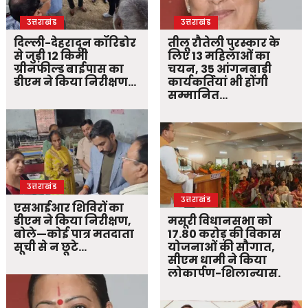
उत्तराखंड
उत्तराखंड
दिल्ली-देहरादून कॉरिडोर
तीलू रौतेली पुरस्कार के
से जुड़ी 12 किमी
लिए 13 महिलाओं का
ग्रीनफील्ड बाईपास का
चयन, 35 आंगनबाड़ी
डीएम ने किया निरीक्षण…
कार्यकर्तियां भी होंगी
सम्मानित…
उत्तराखंड
उत्तराखंड
एसआईआर शिविरों का
डीएम ने किया निरीक्षण,
मसूरी विधानसभा को
बोले—कोई पात्र मतदाता
17.80 करोड़ की विकास
सूची से न छूटे…
योजनाओं की सौगात,
सीएम धामी ने किया
लोकार्पण-शिलान्यास.