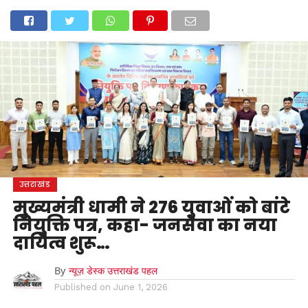
होम
उत्तराखंड
अल्मोड़ा
उत्तरकाशी
उधम सिंह नगर
चंपावत
चमोली
टिहरी गढ़वाल
देहरादून
नैनीताल
पिथौरागढ़
पौड़ी गढ़वाल
बागेश्वर
रुद्रप्रयाग
हरिद्वार
देश
दुनिया
मनोरंजन
उत्तराखंड
मुख्यमंत्री धामी ने 276 युवाओं को बांटे
नियुक्ति पत्र, कहा- जनसेवा का नया
दायित्व शुरू…
By
न्यूज़ डेस्क उत्तराखंड पहल
Published on
June 1, 2026