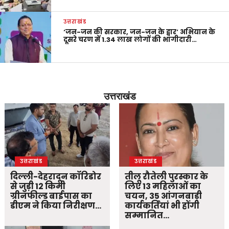
उत्तराखंड
‘जन-जन की सरकार, जन-जन के द्वार’ अभियान के
दूसरे चरण में 1.34 लाख लोगों की भागीदारी…
उत्तराखंड
उत्तराखंड
उत्तराखंड
दिल्ली-देहरादून कॉरिडोर
तीलू रौतेली पुरस्कार के
से जुड़ी 12 किमी
लिए 13 महिलाओं का
ग्रीनफील्ड बाईपास का
चयन, 35 आंगनबाड़ी
डीएम ने किया निरीक्षण…
कार्यकर्तियां भी होंगी
सम्मानित…