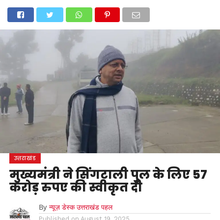
होम
उत्तराखंड
अल्मोड़ा
उत्तरकाशी
उधम सिंह नगर
चंपावत
चमोली
टिहरी गढ़वाल
देहरादून
नैनीताल
पिथौरागढ़
पौड़ी गढ़वाल
बागेश्वर
रुद्रप्रयाग
हरिद्वार
देश
दुनिया
मनोरंजन
उत्तराखंड
मुख्यमंत्री ने सिंगटाली पुल के लिए 57
करोड़ रुपए की स्वीकृत दी
By
न्यूज़ डेस्क उत्तराखंड पहल
Published on
August 19, 2025