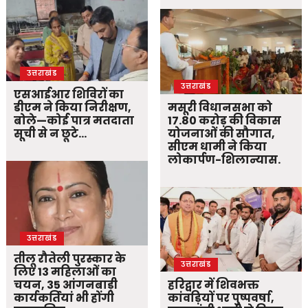
उत्तराखंड
उत्तराखंड
एसआईआर शिविरों का
डीएम ने किया निरीक्षण,
मसूरी विधानसभा को
बोले—कोई पात्र मतदाता
17.80 करोड़ की विकास
सूची से न छूटे…
योजनाओं की सौगात,
सीएम धामी ने किया
लोकार्पण-शिलान्यास.
उत्तराखंड
तीलू रौतेली पुरस्कार के
उत्तराखंड
लिए 13 महिलाओं का
चयन, 35 आंगनबाड़ी
हरिद्वार में शिवभक्त
कार्यकर्तियां भी होंगी
कांवड़ियों पर पुष्पवर्षा,