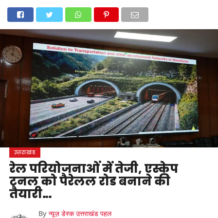
होम
उत्तराखंड
अल्मोड़ा
उत्तरकाशी
उधम सिंह नगर
चंपावत
चमोली
टिहरी गढ़वाल
देहरादून
नैनीताल
पिथौरागढ़
पौड़ी गढ़वाल
बागेश्वर
रुद्रप्रयाग
हरिद्वार
देश
दुनिया
मनोरंजन
उत्तराखंड
रेल परियोजनाओं में तेजी, एस्केप
टनल को पैरेलल रोड बनाने की
तैयारी…
By
न्यूज़ डेस्क उत्तराखंड पहल