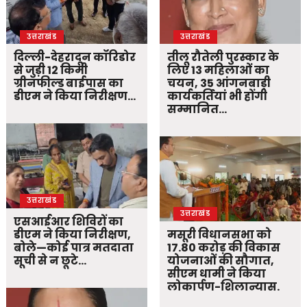
उत्तराखंड
उत्तराखंड
दिल्ली-देहरादून कॉरिडोर
तीलू रौतेली पुरस्कार के
से जुड़ी 12 किमी
लिए 13 महिलाओं का
ग्रीनफील्ड बाईपास का
चयन, 35 आंगनबाड़ी
डीएम ने किया निरीक्षण…
कार्यकर्तियां भी होंगी
सम्मानित…
उत्तराखंड
उत्तराखंड
एसआईआर शिविरों का
डीएम ने किया निरीक्षण,
मसूरी विधानसभा को
बोले—कोई पात्र मतदाता
17.80 करोड़ की विकास
सूची से न छूटे…
योजनाओं की सौगात,
सीएम धामी ने किया
लोकार्पण-शिलान्यास.