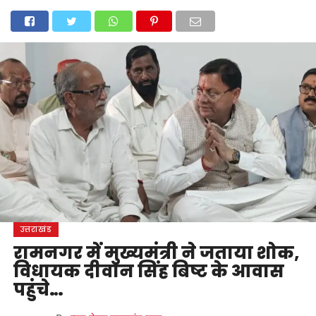
होम
उत्तराखंड
अल्मोड़ा
उत्तरकाशी
उधम सिंह नगर
चंपावत
चमोली
टिहरी गढ़वाल
देहरादून
नैनीताल
पिथौरागढ़
पौड़ी गढ़वाल
बागेश्वर
रुद्रप्रयाग
हरिद्वार
देश
दुनिया
मनोरंजन
उत्तराखंड
रामनगर में मुख्यमंत्री ने जताया शोक,
विधायक दीवान सिंह बिष्ट के आवास
पहुंचे…