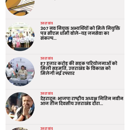
उत्तराखंड
307 नव नियुक्त अभ्यर्थियों को मिले नियुक्ति
पत्र सीएम धामी बोले-यह जनसेवा का
संकल्प…
उत्तराखंड
₹7 हजार करोड़ की सड़क परियोजनाओं को
मिली सहमति, उत्तराखंड के विकास को
मिलेगी नई रफ्तार
उत्तराखंड
देहरादून: भाजपा राष्ट्रीय अध्यक्ष नितिन नवीन
आज तीन दिवसीय उत्तराखंड दौरा…
उत्तराखंड