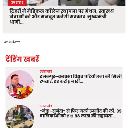
उत्तराखंड
टिहरी में मेडिकल कॉलेज स्थापना पर मंथन, स्वास्थ्य
सेवाओं को और मजबूत करेगी सरकार: मुख्यमंत्री
धामी…
उत्तराखंड
ट्रेंडिंग खबरें
उत्तराखंड
टनकपुर–बनबसा विद्युत परियोजना को मिली
रफ्तार, ₹3 करोड़ जारी…
उत्तराखंड
“नंदा–सुनंदा” से फिर जली उम्मीद की लौ, 39
बालिकाओं को ₹12.98 लाख की सहायता…