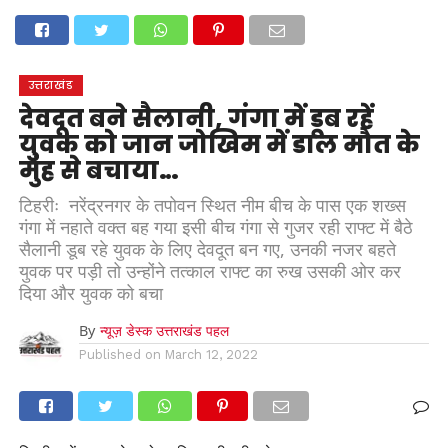
होम
उत्तराखंड
अल्मोड़ा
उत्तरकाशी
उधम सिंह नगर
चंपावत
चमोली
टिहरी गढ़वाल
देहरादून
नैनीताल
पिथौरागढ़
पौड़ी गढ़वाल
बागेश्वर
रुद्रप्रयाग
हरिद्वार
देश
दुनिया
उत्तराखंड
मनोरंजन
देवदूत बने सैलानी, गंगा में डूब रहें
युवक को जान जोखिम में डाल मौत के
मुंह से बचाया…
टिहरीः नरेंद्रनगर के तपोवन स्थित नीम बीच के पास एक शख्स
गंगा में नहाते वक्त बह गया इसी बीच गंगा से गुजर रही राफ्ट में बैठे
सैलानी डूब रहे युवक के लिए देवदूत बन गए, उनकी नजर बहते
युवक पर पड़ी तो उन्होंने तत्काल राफ्ट का रुख उसकी ओर कर
दिया और युवक को बचा
By
न्यूज़ डेस्क उत्तराखंड पहल
Published on
March 12, 2022