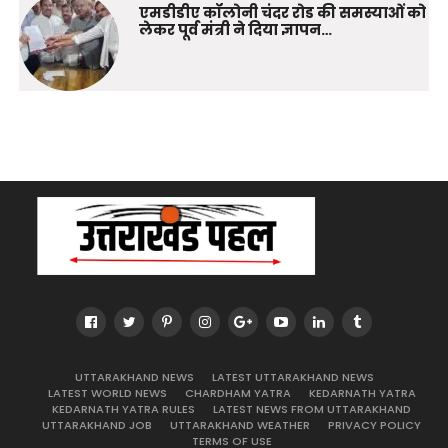
एमडीडीए कॉलोनी चंदर रोड की समस्याओं को
लेकर पूर्व मंत्री ने दिया ज्ञापन…
UTTARAKHAND NEWS
LATEST UTTARAKHAND NEWS
LATEST WORLD NEWS
CHARDHAM YATRA
KEDARNATH YATRA
KEDARNATH YATRA RULES
LATEST NEWS FROM UTTARAKHAND
UTTARAKHAND JOB
UTTARAKHAND WEATHER
PRIVACY POLICY
TERMS OF USE