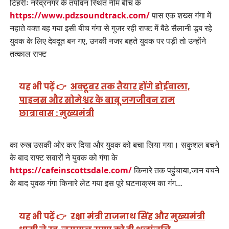
टिहरीः नरेंद्रनगर के तपोवन स्थित नीम बीच के
https://www.pdzsoundtrack.com/
पास एक शख्स गंगा में
नहाते वक्त बह गया इसी बीच गंगा से गुजर रही राफ्ट में बैठे सैलानी डूब रहे
युवक के लिए देवदूत बन गए, उनकी नजर बहते युवक पर पड़ी तो उन्होंने
तत्काल राफ्ट
यह भी पढ़ें 👉
अक्टूबर तक तैयार होंगे डोईवाला,
पाइनस और सोमेश्वर के बाबू जगजीवन राम
छात्रावास : मुख्यमंत्री
का रुख उसकी ओर कर दिया और युवक को बचा लिया गया। सकुशल बचने
के बाद राफ्ट सवारों ने युवक को गंगा के
https://cafeinscottsdale.com/
किनारे तक पहुंचाया,जान बचने
के बाद युवक गंगा किनारे लेट गया इस पूरे घटनाक्रम का गंग…
यह भी पढ़ें 👉
रक्षा मंत्री राजनाथ सिंह और मुख्यमंत्री