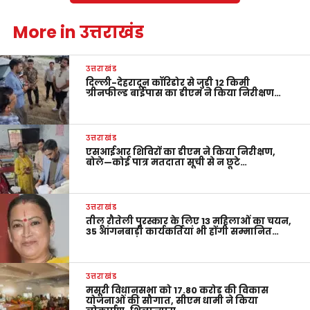
More in उत्तराखंड
उत्तराखंड
दिल्ली-देहरादून कॉरिडोर से जुड़ी 12 किमी
ग्रीनफील्ड बाईपास का डीएम ने किया निरीक्षण…
उत्तराखंड
एसआईआर शिविरों का डीएम ने किया निरीक्षण,
बोले—कोई पात्र मतदाता सूची से न छूटे…
उत्तराखंड
तीलू रौतेली पुरस्कार के लिए 13 महिलाओं का चयन,
35 आंगनबाड़ी कार्यकर्तियां भी होंगी सम्मानित…
उत्तराखंड
मसूरी विधानसभा को 17.80 करोड़ की विकास
योजनाओं की सौगात, सीएम धामी ने किया