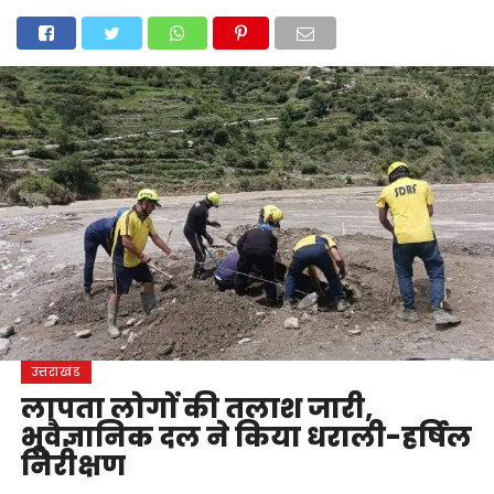
होम
उत्तराखंड
अल्मोड़ा
उत्तरकाशी
उधम सिंह नगर
चंपावत
चमोली
टिहरी गढ़वाल
देहरादून
नैनीताल
पिथौरागढ़
पौड़ी गढ़वाल
बागेश्वर
रुद्रप्रयाग
हरिद्वार
देश
दुनिया
मनोरंजन
उत्तराखंड
लापता लोगों की तलाश जारी,
भूवैज्ञानिक दल ने किया धराली-हर्षिल
निरीक्षण