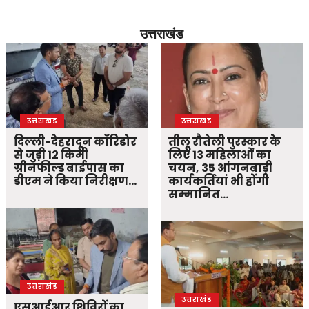
उत्तराखंड
उत्तराखंड
उत्तराखंड
दिल्ली-देहरादून कॉरिडोर
तीलू रौतेली पुरस्कार के
से जुड़ी 12 किमी
लिए 13 महिलाओं का
ग्रीनफील्ड बाईपास का
चयन, 35 आंगनबाड़ी
डीएम ने किया निरीक्षण…
कार्यकर्तियां भी होंगी
सम्मानित…
उत्तराखंड
उत्तराखंड
एसआईआर शिविरों का