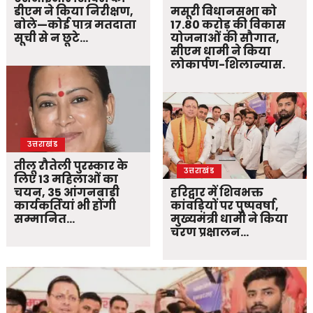
डीएम ने किया निरीक्षण,
मसूरी विधानसभा को
बोले—कोई पात्र मतदाता
17.80 करोड़ की विकास
सूची से न छूटे…
योजनाओं की सौगात,
सीएम धामी ने किया
लोकार्पण-शिलान्यास.
उत्तराखंड
तीलू रौतेली पुरस्कार के
उत्तराखंड
लिए 13 महिलाओं का
चयन, 35 आंगनबाड़ी
हरिद्वार में शिवभक्त
कार्यकर्तियां भी होंगी
कांवड़ियों पर पुष्पवर्षा,
सम्मानित…
मुख्यमंत्री धामी ने किया
चरण प्रक्षालन…