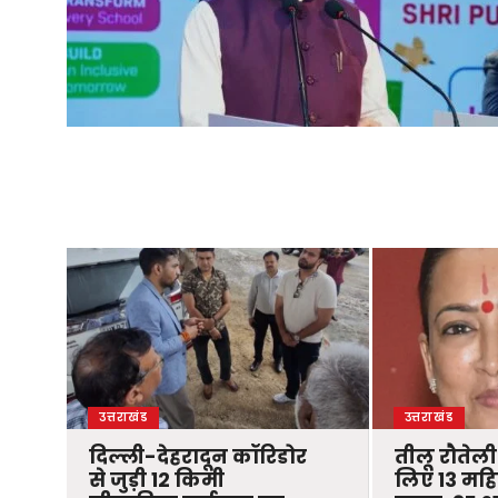
उत्तराखंड
उत्तराखंड
दिल्ली-देहरादून कॉरिडोर
तीलू रौतेली
से जुड़ी 12 किमी
लिए 13 मह