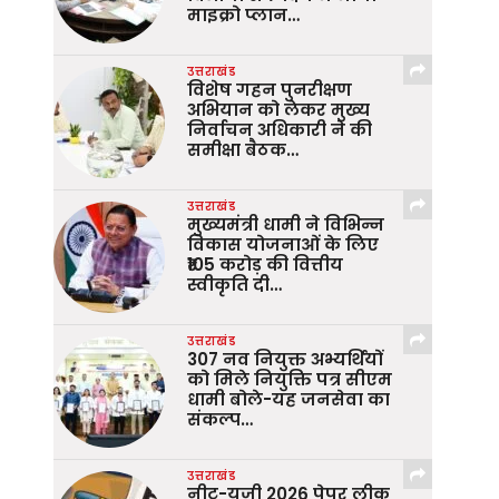
माइक्रो प्लान…
उत्तराखंड
विशेष गहन पुनरीक्षण
अभियान को लेकर मुख्य
निर्वाचन अधिकारी ने की
समीक्षा बैठक…
उत्तराखंड
मुख्यमंत्री धामी ने विभिन्न
विकास योजनाओं के लिए
₹105 करोड़ की वित्तीय
स्वीकृति दी…
उत्तराखंड
307 नव नियुक्त अभ्यर्थियों
को मिले नियुक्ति पत्र सीएम
धामी बोले-यह जनसेवा का
संकल्प…
उत्तराखंड
नीट-यूजी 2026 पेपर लीक