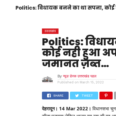
होम
उत्तराखंड
अल्मोड़ा
उत्तरकाशी
Politics: विधायक बनने का था सपना, कोई
होम
उधम सिंह नगर
चंपावत
चमोली
टिहरी
गढ़वाल
देहरादून
नैनीताल
पिथौरागढ़
पौड़ी गढ़वाल
बागेश्वर
रुद्रप्रयाग
हरिद्वार
देश
द
उत्तराखंड
Politics: विधा
कोई नही हुआ अप
जमानत ज़ब्त…
By
न्यूज़ डेस्क उत्तराखंड पहल
Published on
March 15, 2022
SHARE
TWEET
देहरादून। 14 Mar 2022।
विधानसभा चुना
कीड़ा पनपाया लेकिन आलम यह रहा की वह अपन