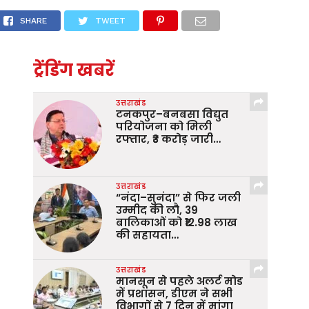
SHARE
TWEET
ट्रेंडिंग खबरें
उत्तराखंड
टनकपुर–बनबसा विद्युत
परियोजना को मिली
रफ्तार, ₹3 करोड़ जारी…
उत्तराखंड
“नंदा–सुनंदा” से फिर जली
उम्मीद की लौ, 39
बालिकाओं को ₹12.98 लाख
की सहायता…
उत्तराखंड
मानसून से पहले अलर्ट मोड
में प्रशासन, डीएम ने सभी
विभागों से 7 दिन में मांगा