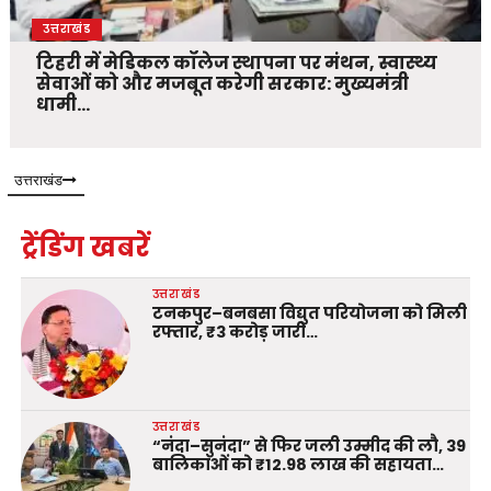
उत्तराखंड
टिहरी में मेडिकल कॉलेज स्थापना पर मंथन, स्वास्थ्य
सेवाओं को और मजबूत करेगी सरकार: मुख्यमंत्री
धामी…
उत्तराखंड
ट्रेंडिंग खबरें
उत्तराखंड
टनकपुर–बनबसा विद्युत परियोजना को मिली
रफ्तार, ₹3 करोड़ जारी…
उत्तराखंड
“नंदा–सुनंदा” से फिर जली उम्मीद की लौ, 39
बालिकाओं को ₹12.98 लाख की सहायता…