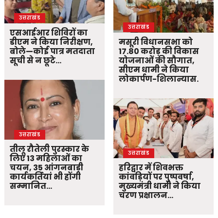
उत्तराखंड
उत्तराखंड
एसआईआर शिविरों का
डीएम ने किया निरीक्षण,
मसूरी विधानसभा को
बोले—कोई पात्र मतदाता
17.80 करोड़ की विकास
सूची से न छूटे…
योजनाओं की सौगात,
सीएम धामी ने किया
लोकार्पण-शिलान्यास.
उत्तराखंड
तीलू रौतेली पुरस्कार के
उत्तराखंड
लिए 13 महिलाओं का
चयन, 35 आंगनबाड़ी
हरिद्वार में शिवभक्त
कार्यकर्तियां भी होंगी
कांवड़ियों पर पुष्पवर्षा,
सम्मानित…
मुख्यमंत्री धामी ने किया
चरण प्रक्षालन…