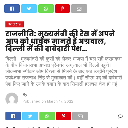
होम
उत्तराखंड
अल्मोड़ा
उत्तरकाशी
उधम सिंह नगर
चंपावत
चमोली
टिहरी गढ़वाल
देहरादून
नैनीताल
पिथौरागढ़
पौड़ी गढ़वाल
बागेश्वर
रुद्रप्रयाग
हरिद्वार
देश
दुनिया
उत्तराखंड
मनोरंजन
राजनीति: मुख्यमंत्री की रेस में अपने
आप को धावक मानते हैं अग्रवाल,
दिल्ली में की दावेदारी पेश…
दिल्ली। मुख्यमंत्री की कुर्सी को लेकर भाजपा में चल रही कसमकश
के बीच विधानसभा अध्यक्ष प्रेमचंद अग्रवाल भी दिल्ली पहुंचे।
लोकसभा स्पीकर ओम बिरला से मिलने के बाद अब उन्होंने प्रदेश
पर्यवेक्षक राजनाथ सिंह से मुलाकात की। वहीं सीएम पद की दावेदारी
पेश किए जाने के उनके बयान के बाद सियासी हलचल तेज हो गई
By
Published on
March 17, 2022