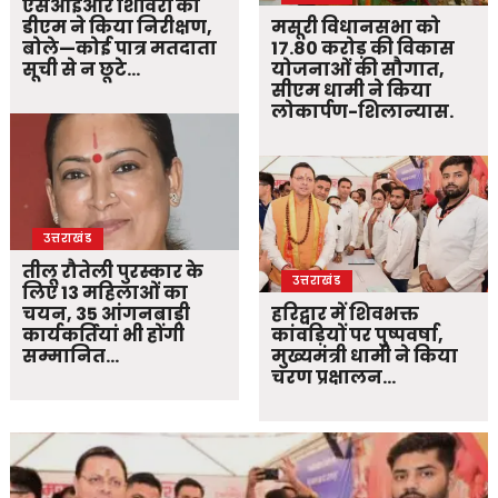
एसआईआर शिविरों का
डीएम ने किया निरीक्षण,
मसूरी विधानसभा को
बोले—कोई पात्र मतदाता
17.80 करोड़ की विकास
सूची से न छूटे…
योजनाओं की सौगात,
सीएम धामी ने किया
लोकार्पण-शिलान्यास.
उत्तराखंड
तीलू रौतेली पुरस्कार के
उत्तराखंड
लिए 13 महिलाओं का
चयन, 35 आंगनबाड़ी
हरिद्वार में शिवभक्त
कार्यकर्तियां भी होंगी
कांवड़ियों पर पुष्पवर्षा,
सम्मानित…
मुख्यमंत्री धामी ने किया
चरण प्रक्षालन…