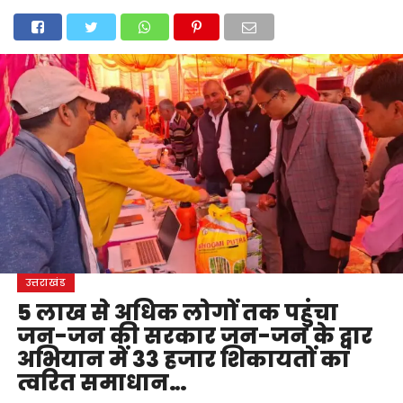
होम
उत्तराखंड
अल्मोड़ा
उत्तरकाशी
उधम सिंह नगर
चंपावत
चमोली
टिहरी गढ़वाल
देहरादून
नैनीताल
पिथौरागढ़
पौड़ी गढ़वाल
बागेश्वर
रुद्रप्रयाग
हरिद्वार
देश
दुनिया
मनोरंजन
उत्तराखंड
5 लाख से अधिक लोगों तक पहुंचा
जन-जन की सरकार जन-जन के द्वार
अभियान में 33 हजार शिकायतों का
त्वरित समाधान…