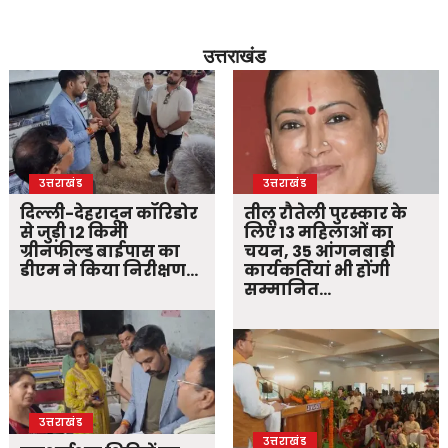
उत्तराखंड
उत्तराखंड
उत्तराखंड
दिल्ली-देहरादून कॉरिडोर
तीलू रौतेली पुरस्कार के
से जुड़ी 12 किमी
लिए 13 महिलाओं का
ग्रीनफील्ड बाईपास का
चयन, 35 आंगनबाड़ी
डीएम ने किया निरीक्षण…
कार्यकर्तियां भी होंगी
सम्मानित…
उत्तराखंड
उत्तराखंड