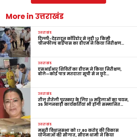
More in उत्तराखंड
उत्तराखंड
दिल्ली-देहरादून कॉरिडोर से जुड़ी 12 किमी
ग्रीनफील्ड बाईपास का डीएम ने किया निरीक्षण…
उत्तराखंड
एसआईआर शिविरों का डीएम ने किया निरीक्षण,
बोले—कोई पात्र मतदाता सूची से न छूटे…
उत्तराखंड
तीलू रौतेली पुरस्कार के लिए 13 महिलाओं का चयन,
35 आंगनबाड़ी कार्यकर्तियां भी होंगी सम्मानित…
उत्तराखंड
मसूरी विधानसभा को 17.80 करोड़ की विकास
योजनाओं की सौगात, सीएम धामी ने किया