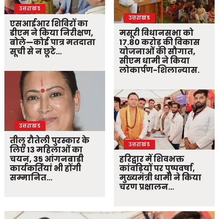
उत्तराखंड
उत्तराखंड
एसआईआर शिविरों का
डीएम ने किया निरीक्षण,
मसूरी विधानसभा को
बोले—कोई पात्र मतदाता
17.80 करोड़ की विकास
सूची से न छूटे…
योजनाओं की सौगात,
सीएम धामी ने किया
लोकार्पण-शिलान्यास.
उत्तराखंड
तीलू रौतेली पुरस्कार के
उत्तराखंड
लिए 13 महिलाओं का
चयन, 35 आंगनबाड़ी
हरिद्वार में शिवभक्त
कार्यकर्तियां भी होंगी
कांवड़ियों पर पुष्पवर्षा,
सम्मानित…
मुख्यमंत्री धामी ने किया
चरण प्रक्षालन…