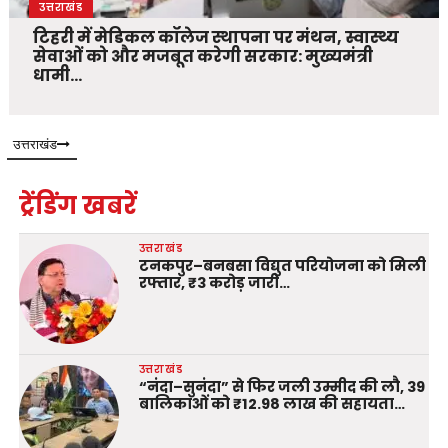
उत्तराखंड
टिहरी में मेडिकल कॉलेज स्थापना पर मंथन, स्वास्थ्य
सेवाओं को और मजबूत करेगी सरकार: मुख्यमंत्री
धामी…
उत्तराखंड
ट्रेंडिंग खबरें
उत्तराखंड
टनकपुर–बनबसा विद्युत परियोजना को मिली
रफ्तार, ₹3 करोड़ जारी…
उत्तराखंड
“नंदा–सुनंदा” से फिर जली उम्मीद की लौ, 39
बालिकाओं को ₹12.98 लाख की सहायता…