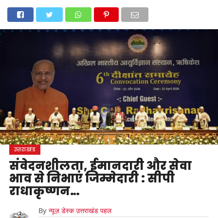
होम
उत्तराखंड
अल्मोड़ा
उत्तरकाशी
उधम सिंह नगर
चंपावत
चमोली
टिहरी गढ़वाल
देहरादून
नैनीताल
पिथौरागढ़
पौड़ी गढ़वाल
बागेश्वर
रुद्रप्रयाग
हरिद्वार
देश
दुनिया
मनोरंजन
उत्तराखंड
संवेदनशीलता, ईमानदारी और सेवा
भाव से निभाएं जिम्मेदारी : सीपी
राधाकृष्णन…
By
न्यूज़ डेस्क उत्तराखंड पहल