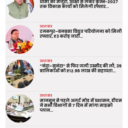
धामी की मंजूरी, शिक्षा से लेकर कुम्भ-2027
तक विकास कार्यों को मिलेगी रफ्तार…
उत्तराखंड
टनकपुर–बनबसा विद्युत परियोजना को मिली
रफ्तार, ₹3 करोड़ जारी…
उत्तराखंड
“नंदा–सुनंदा” से फिर जली उम्मीद की लौ, 39
बालिकाओं को ₹12.98 लाख की सहायता…
उत्तराखंड
मानसून से पहले अलर्ट मोड में प्रशासन, डीएम
ने सभी विभागों से 7 दिन में मांगा माइक्रो
प्लान…