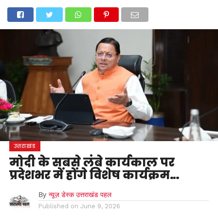
होम
उत्तराखंड
अल्मोड़ा
उत्तरकाशी
उधम सिंह नगर
चंपावत
चमोली
टिहरी गढ़वाल
देहरादून
नैनीताल
पिथौरागढ़
पौड़ी गढ़वाल
बागेश्वर
रुद्रप्रयाग
हरिद्वार
देश
दुनिया
मनोरंजन
उत्तराखंड
मोदी के सबसे लंबे कार्यकाल पर
प्रदेशभर में होंगे विशेष कार्यक्रम…
By
न्यूज़ डेस्क उत्तराखंड पहल
Published on
June 9, 2026