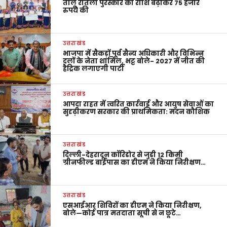
तीलू रौतेली पुरस्कार की राशि बढ़ाकर 75 हजार
रुपये की
उत्तराखंड
भाजपा में सैकड़ों पूर्व सैन्य अधिकारी और विभिन्न
दलों के नेता शामिल, भट्ट बोले- 2027 में जीत की
हैट्रिक लगाएगी पार्टी
उत्तराखंड
आपदा राहत में त्वरित कार्रवाई और आयुष सेवाओं का
सुदृढ़ीकरण सरकार की प्राथमिकता: मदन कौशिक
उत्तराखंड
दिल्ली-देहरादून कॉरिडोर से जुड़ी 12 किमी
ग्रीनफील्ड बाईपास का डीएम ने किया निरीक्षण…
उत्तराखंड
एसआईआर शिविरों का डीएम ने किया निरीक्षण,
बोले—कोई पात्र मतदाता सूची से न छूटे…