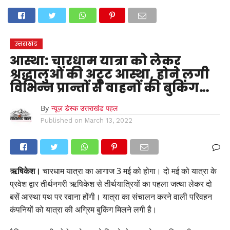
होम
उत्तराखंड
अल्मोड़ा
उत्तरकाशी
उधम सिंह नगर
चंपावत
चमोली
टिहरी गढ़वाल
देहरादून
नैनीताल
पिथौरागढ़
पौड़ी गढ़वाल
बागेश्वर
रुद्रप्रयाग
हरिद्वार
देश
दुनिया
उत्तराखंड
मनोरंजन
आस्था: चारधाम यात्रा को लेकर
श्रद्धालुओं की अटूट आस्था, होने लगी
विभिन्न प्रान्तों से वाहनों की बुकिंग…
By
न्यूज़ डेस्क उत्तराखंड पहल
Published on
March 13, 2022
ऋषिकेश।
चारधाम यात्रा का आगाज 3 मई को होगा। दो मई को यात्रा के
प्रवेश द्वार तीर्थनगरी ऋषिकेश से तीर्थयात्रियों का पहला जत्था लेकर दो
बसें आस्था पथ पर रवाना होंगी। यात्रा का संचालन करने वाली परिवहन
कंपनियों को यात्रा की अग्रिम बुकिंग मिलने लगी है।