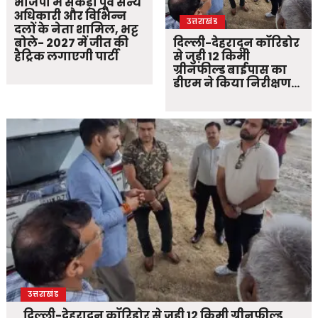
भाजपा में सैकड़ों पूर्व सैन्य
अधिकारी और विभिन्न
उत्तराखंड
दलों के नेता शामिल, भट्ट
बोले- 2027 में जीत की
दिल्ली-देहरादून कॉरिडोर
हैट्रिक लगाएगी पार्टी
से जुड़ी 12 किमी
ग्रीनफील्ड बाईपास का
डीएम ने किया निरीक्षण…
उत्तराखंड
दिल्ली-देहरादून कॉरिडोर से जुड़ी 12 किमी ग्रीनफील्ड