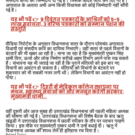
संसदीय कार्यों की जिम्मेदारी दी गई है। जिसके आदेश जारी कर दिए गए है।
अग्रवाल के अलावा अभी अन्य किसी विधायक को कोई जिम्मेदारी नहीं सौंपी
गई है।
यह भी पढ़ें 👉
9 दिवंगत पत्रकारों के आश्रितों को 5-5
लाख सहायता, 3 वरिष्ठ पत्रकारों को सम्मान पेंशन की
संस्तुति
मीडिया रिपोर्टस के अनुसार विधानसभा सत्र के दौरान प्रेमचंद अग्रवाल
विधायी एवं संसदीय कार्य का दायित्व निभाएंगे। वहीं सत्र से पहले विभागों के
बंटवारें की भी खबर आ रही है। माना जा रहा है कि मुख्यमंत्री पुष्कर सिंह
धामी वित्त, ऊर्जा और लोक निर्माण सरीखे अहम विभाग अपने पास रख सकते
हैं। संभावना यह भी जताई जा रही है कि पुराने मंत्रियों को इस बार नए
विभागों का आवंटन हो सकता है। मंत्रियों को विभागों के बंटवारे पर
शुक्रवार को भी सबकी नजर लगी थी। लेकिन विभागों का आवंटन नहीं हो
पाया।
यह भी पढ़ें 👉
टिहरी में मेडिकल कॉलेज स्थापना पर
मंथन, स्वास्थ्य सेवाओं को और मजबूत करेगी सरकार:
मुख्यमंत्री धामी…
वहीं दूसरी ओर आज सुबह ही उत्तराखंड विधानसभा की पहली महिला ​अध्यक्ष
की घोषणा की गई है। उत्तराखंड विधानसभा की विशेष बैठक के बाद ऋतु
खंडूडी ने उत्तराखंड विधानसभा में छठवीं स्पीकर के तौर पर पदभार ग्रहण
किया। इस मौके पर मुख्यमंत्री पुष्कर धामी ने उन्हें बधाई दी। ऋतु ने
विधानसभा अध्यक्ष की शपथ लेते ही इतिहास रच दिया है।
Related Topics: