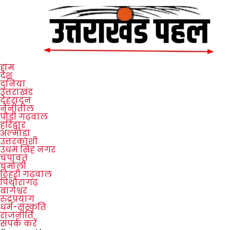
होम
देश
दुनिया
उत्तराखंड
देहरादून
नैनीताल
पौड़ी गढ़वाल
हरिद्वार
अल्मोड़ा
उत्तरकाशी
उधम सिंह नगर
चंपावत
चमोली
टिहरी गढ़वाल
पिथौरागढ़
बागेश्वर
रुद्रप्रयाग
धर्म-संस्कृति
राजनीति
संपर्क करें