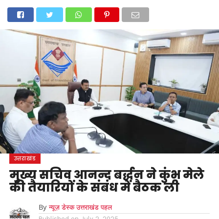
होम
उत्तराखंड
अल्मोड़ा
उत्तरकाशी
उधम सिंह नगर
चंपावत
चमोली
टिहरी गढ़वाल
देहरादून
नैनीताल
पिथौरागढ़
पौड़ी गढ़वाल
बागेश्वर
रुद्रप्रयाग
हरिद्वार
देश
दुनिया
मनोरंजन
उत्तराखंड
मुख्य सचिव आनन्द बर्द्धन ने कुंभ मेले
की तैयारियों के संबंध में बैठक ली
By
न्यूज़ डेस्क उत्तराखंड पहल
Published on
July 2, 2025