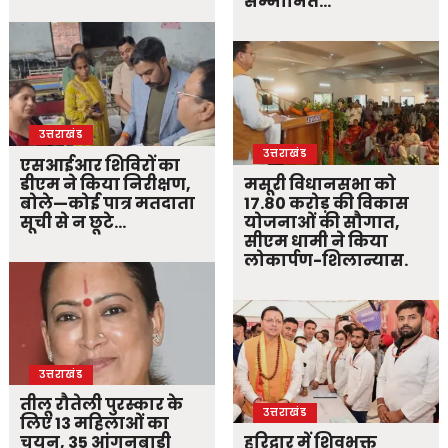
सम्मानित…
उत्तराखंड
उत्तराखंड
एसआईआर शिविरों का
डीएम ने किया निरीक्षण,
मसूरी विधानसभा को
बोले—कोई पात्र मतदाता
17.80 करोड़ की विकास
सूची से न छूटे…
योजनाओं की सौगात,
सीएम धामी ने किया
लोकार्पण-शिलान्यास.
उत्तराखंड
तीलू रौतेली पुरस्कार के
उत्तराखंड
लिए 13 महिलाओं का
चयन, 35 आंगनबाड़ी
हरिद्वार में शिवभक्त