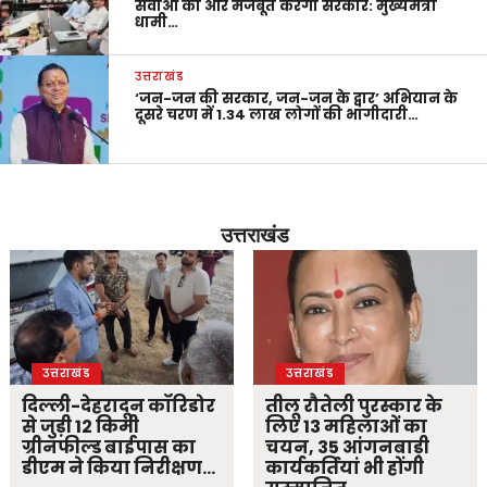
सेवाओं को और मजबूत करेगी सरकार: मुख्यमंत्री
धामी…
उत्तराखंड
‘जन-जन की सरकार, जन-जन के द्वार’ अभियान के
दूसरे चरण में 1.34 लाख लोगों की भागीदारी…
उत्तराखंड
उत्तराखंड
उत्तराखंड
दिल्ली-देहरादून कॉरिडोर
तीलू रौतेली पुरस्कार के
से जुड़ी 12 किमी
लिए 13 महिलाओं का
ग्रीनफील्ड बाईपास का
चयन, 35 आंगनबाड़ी
डीएम ने किया निरीक्षण…
कार्यकर्तियां भी होंगी