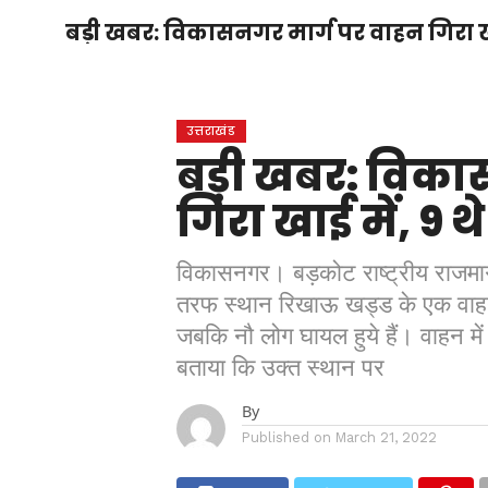
होम
उत्तराखंड
अल्मोड़ा
उत्तरकाशी
बड़ी खबर: विकासनगर मार्ग पर वाहन गिरा खा
होम
उधम सिंह नगर
चंपावत
चमोली
टिहरी
गढ़वाल
देहरादून
नैनीताल
पिथौरागढ़
पौड़ी गढ़वाल
बागेश्वर
रुद्रप्रयाग
हरिद्वार
देश
द
उत्तराखंड
बड़ी खबर: विका
गिरा खाई में, 9 
विकासनगर। बड़कोट राष्ट्रीय राजमार
तरफ स्थान रिखाऊ खड्ड के एक वाहन के 
जबकि नौ लोग घायल हुये हैं। वाहन में
बताया कि उक्त स्थान पर
By
Published on
March 21, 2022