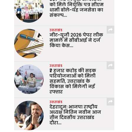
को मिले नियुक्ति पत्र सीएम
धामी बोले-यह जनसेवा का
संकल्प…
उत्तराखंड
नीट-यूजी 2026 पेपर लीक
मामले में सीबीआई ने दर्ज
किया केस…
उत्तराखंड
₹7 हजार करोड़ की सड़क
परियोजनाओं को मिली
सहमति, उत्तराखंड के
विकास को मिलेगी नई
रफ्तार
उत्तराखंड
देहरादून: भाजपा राष्ट्रीय
अध्यक्ष नितिन नवीन आज
तीन दिवसीय उत्तराखंड
दौरा…