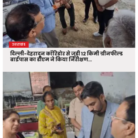
उत्तराखंड
दिल्ली-देहरादून कॉरिडोर से जुड़ी 12 किमी ग्रीनफील्ड
बाईपास का डीएम ने किया निरीक्षण…