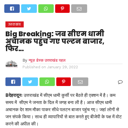
होम
उत्तराखंड
अल्मोड़ा
उत्तरकाशी
उधम सिंह नगर
चंपावत
चमोली
टिहरी गढ़वाल
देहरादून
नैनीताल
पिथौरागढ़
पौड़ी गढ़वाल
बागेश्वर
रुद्रप्रयाग
हरिद्वार
देश
दुनिया
उत्तराखंड
मनोरंजन
Big Breaking: जब सीएम धामी
अचानक पहुंच गए पल्टन बाजार,
फिर…
By
न्यूज़ डेस्क उत्तराखंड पहल
Published on
January 29, 2022
Bदेहरादूनः
उत्तराखंड में सीएम धामी कुर्सी पर बैठते ही एक्शन में है। कम
समय में सीएम ने जनता के दिल में जगह बना ली है। आज सीएम धामी
अचानक देर शाम मौका पाकर सीधे पलटन बाजार पहुंच गए। जहां लोगों से
जन संपर्क किया। साथ ही व्यापारियों से बात करते हुए बीजेपी के पक्ष में वोट
करने की अपील की।