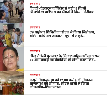
उत्तराखंड
दिल्ली-देहरादून कॉरिडोर से जुड़ी 12 किमी
ग्रीनफील्ड बाईपास का डीएम ने किया निरीक्षण…
उत्तराखंड
एसआईआर शिविरों का डीएम ने किया निरीक्षण,
बोले—कोई पात्र मतदाता सूची से न छूटे…
उत्तराखंड
तीलू रौतेली पुरस्कार के लिए 13 महिलाओं का चयन,
35 आंगनबाड़ी कार्यकर्तियां भी होंगी सम्मानित…
उत्तराखंड
मसूरी विधानसभा को 17.80 करोड़ की विकास
योजनाओं की सौगात, सीएम धामी ने किया
लोकार्पण-शिलान्यास.