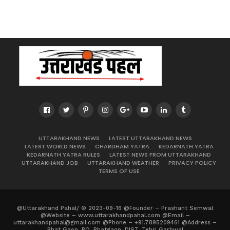
UTTARAKHAND NEWS
LATEST UTTARAKHAND NEWS
LATEST WORLD NEWS
CHARDHAM YATRA
KEDARNATH YATRA
KEDARNATH YATRA RULES
LATEST NEWS FROM UTTARAKHAND
UTTARAKHAND JOB
UTTARAKHAND WEATHER
PRIVACY POLICY
TERMS OF USE
@Uttarakhand Pahal/ © 2023-09-16 @Founder – Prashant Semwal
@Website – www.uttarakhandpahal.com @Email –
uttarakhandpahal@gmail.com @Phone – +91.7895209461 @Address –
Bhat Gaon, PO. Bhatgaon, DIST. Tehri Garhwal