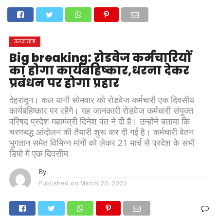
होम
उत्तराखंड
अल्मोड़ा
उत्तरकाशी
उधम सिंह नगर
चंपावत
चमोली
टिहरी गढ़वाल
देहरादून
नैनीताल
पिथौरागढ़
पौड़ी गढ़वाल
बागेश्वर
रुद्रप्रयाग
हरिद्वार
देश
दुनिया
उत्तराखंड
मनोरंजन
Big breaking: रोडवेज कर्मचारियों
का होगा कार्यबहिष्कार,धरना देकर
प्रबंधन पर होगा प्रहार
देहरादून। कल यानी सोमवार को रोडवेज कर्मचारी एक दिवसीय
कार्यबहिष्कार पर रहेंगे। यह जानकारी रोडवेज कर्मचारी संयुक्त
परिषद प्रदेश महामंत्री दिनेश पंत ने दी है। उन्होंने बताया कि
चरणबद्ध आंदोलन की तैयारी शुरू कर दी गई है। कर्मचारी वेतन
भुगतान समेत विभिन्न मांगों को लेकर 21 मार्च से प्रदेश के सभी
डिपो में एक दिवसीय
By
Published on
March 20, 2022