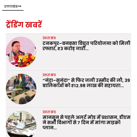
उत्तराखंड
ट्रेंडिंग खबरें
उत्तराखंड
टनकपुर–बनबसा विद्युत परियोजना को मिली
रफ्तार, ₹3 करोड़ जारी…
उत्तराखंड
“नंदा–सुनंदा” से फिर जली उम्मीद की लौ, 39
बालिकाओं को ₹12.98 लाख की सहायता…
उत्तराखंड
मानसून से पहले अलर्ट मोड में प्रशासन, डीएम
ने सभी विभागों से 7 दिन में मांगा माइक्रो
प्लान…