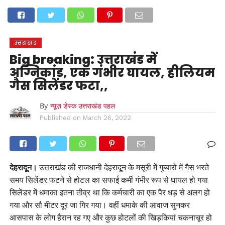
होम
उत्तराखंड
अल्मोड़ा
उत्तरकाशी
उधम सिंह नगर
चंपावत
चमोली
टिहरी गढ़वाल
देहरादून
नैनीताल
पिथौरागढ़
पौड़ी गढ़वाल
बागेश्वर
रुद्रप्रयाग
हरिद्वार
देश
दुनिया
उत्तराखंड
मनोरंजन
Big breaking: उत्तराखंड में
अग्निकांड, एक गंभीर घायल, हीलियम
गैस सिलेंडर फटा,,
By
न्यूज़ डेस्क उत्तराखंड पहल
Published on
March 26, 2022
देहरादून।
उत्तराखंड की राजधानी देहरादून के मसूरी में गुब्बारों में गैस भरते
समय सिलेंडर फटने से होटल का सफाई कर्मी गंभीर रूप से घायल हो गया
सिलेंडर में धमाका इतना तीव्र था कि कर्मचारी का एक पैर धड़ से अलग हो
गया और सौ मीटर दूर जा गिर गया। वहीं धमाके की आवाज सुनकर
आसपास के लोग हैरान रह गए और कुछ होटलों की खिड़कियां चकनाचूर हो