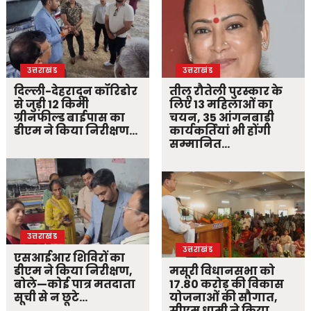
उत्तराखंड
उत्तराखंड
दिल्ली-देहरादून कॉरिडोर
तीलू रौतेली पुरस्कार के
से जुड़ी 12 किमी
लिए 13 महिलाओं का
ग्रीनफील्ड बाईपास का
चयन, 35 आंगनबाड़ी
डीएम ने किया निरीक्षण…
कार्यकर्तियां भी होंगी
सम्मानित…
उत्तराखंड
उत्तराखंड
एसआईआर शिविरों का
डीएम ने किया निरीक्षण,
मसूरी विधानसभा को
बोले—कोई पात्र मतदाता
17.80 करोड़ की विकास
सूची से न छूटे…
योजनाओं की सौगात,
सीएम धामी ने किया