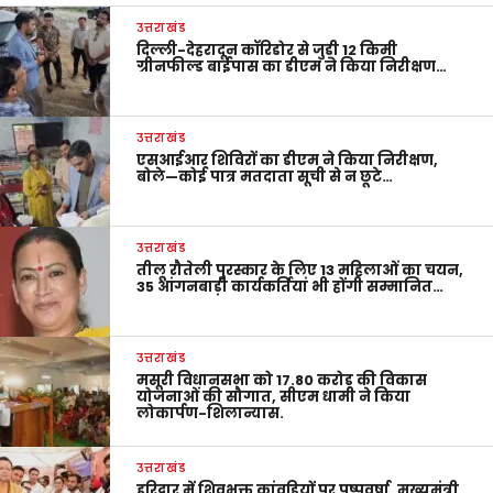
उत्तराखंड
दिल्ली-देहरादून कॉरिडोर से जुड़ी 12 किमी
ग्रीनफील्ड बाईपास का डीएम ने किया निरीक्षण…
उत्तराखंड
एसआईआर शिविरों का डीएम ने किया निरीक्षण,
बोले—कोई पात्र मतदाता सूची से न छूटे…
उत्तराखंड
तीलू रौतेली पुरस्कार के लिए 13 महिलाओं का चयन,
35 आंगनबाड़ी कार्यकर्तियां भी होंगी सम्मानित…
उत्तराखंड
मसूरी विधानसभा को 17.80 करोड़ की विकास
योजनाओं की सौगात, सीएम धामी ने किया
लोकार्पण-शिलान्यास.
उत्तराखंड
हरिद्वार में शिवभक्त कांवड़ियों पर पुष्पवर्षा, मुख्यमंत्री