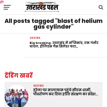
होम
उत्तराखंड
अल्मोड़ा
उत्तरकाशी
उधम सिंह नगर
चंपावत
चमोली
टिहरी गढ़वाल
All posts tagged "blast of helium
देहरादून
नैनीताल
पिथौरागढ़
पौड़ी गढ़वाल
बागेश्वर
रुद्रप्रयाग
हरिद्वार
देश
दुनिया
मनोरंजन
gas cylinder"
उत्तराखंड
Big breaking: उत्तराखंड में अग्निकांड, एक गंभीर
घायल, हीलियम गैस सिलेंडर फटा,,
ट्रेंडिंग खबरें
उत्तराखंड
हरेला पर मालाग्राम पहुंचे सीएम धामी,
पौधरोपण कर दिया हरित संरक्षण का संदेश…