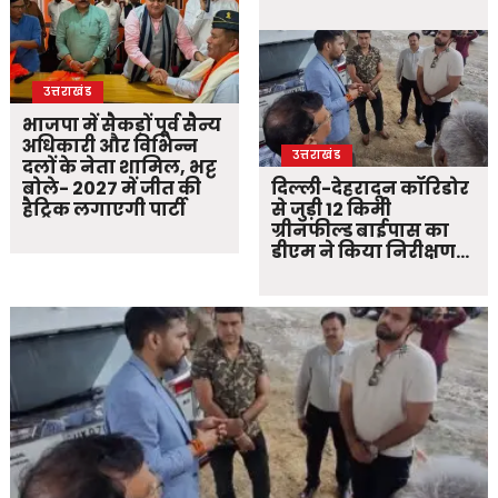
उत्तराखंड
भाजपा में सैकड़ों पूर्व सैन्य
अधिकारी और विभिन्न
उत्तराखंड
दलों के नेता शामिल, भट्ट
बोले- 2027 में जीत की
दिल्ली-देहरादून कॉरिडोर
हैट्रिक लगाएगी पार्टी
से जुड़ी 12 किमी
ग्रीनफील्ड बाईपास का
डीएम ने किया निरीक्षण…