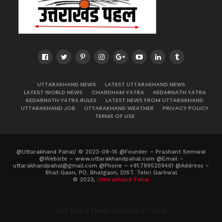
UTTARAKHAND NEWS
LATEST UTTARAKHAND NEWS
LATEST WORLD NEWS
CHARDHAM YATRA
KEDARNATH YATRA
KEDARNATH YATRA RULES
LATEST NEWS FROM UTTARAKHAND
UTTARAKHAND JOB
UTTARAKHAND WEATHER
PRIVACY POLICY
TERMS OF USE
@Uttarakhand Pahal/ © 2023-09-16 @Founder – Prashant Semwal
@Website – www.uttarakhandpahal.com @Email –
uttarakhandpahal@gmail.com @Phone – +91.7895209461 @Address –
Bhat Gaon, PO. Bhatgaon, DIST. Tehri Garhwal
© 2023,
Uttarakhand Pahal
.
Get latest News updates in Hindi