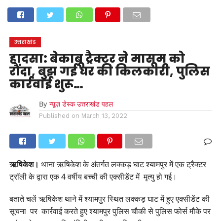
होम
उत्तराखंड
अल्मोड़ा
उत्तरकाशी
उधम सिंह नगर
चंपावत
चमोली
टिहरी गढ़वाल
देहरादून
नैनीताल
पिथौरागढ़
पौड़ी गढ़वाल
बागेश्वर
रुद्रप्रयाग
हरिद्वार
देश
दुनिया
उत्तराखंड
मनोरंजन
हादसा: बेकाबू ट्रैक्टर ने मासूम को
रौंदा, बुझ गई घर की किलकारी, पुलिस
कार्रवाई शुरू…
By
न्यूज़ डेस्क उत्तराखंड पहल
Published on
March 13, 2022
ऋषिकेश।
थाना ऋषिकेश के अंतर्गत लक्कड़ घाट श्यामपुर में एक ट्रैक्टर
ट्रॉली के द्वारा एक 4 वर्षीय बच्ची की एक्सीडेंट में मृत्यु हो गई।
बताते चलें ऋषिकेश थाने में श्यामपुर स्थित लक्कड़ घाट में हुए एक्सीडेंट की
सूचना पर कार्रवाई करते हुए श्यामपुर पुलिस चौकी से पुलिस फोर्स मौके पर