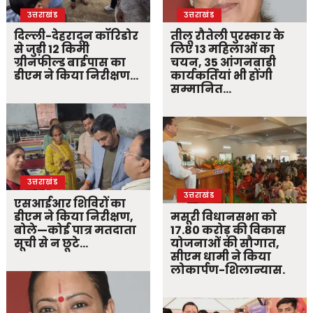
उत्तराखंड
उत्तराखंड
दिल्ली-देहरादून कॉरिडोर
तीलू रौतेली पुरस्कार के
से जुड़ी 12 किमी
लिए 13 महिलाओं का
ग्रीनफील्ड बाईपास का
चयन, 35 आंगनबाड़ी
डीएम ने किया निरीक्षण…
कार्यकर्तियां भी होंगी
सम्मानित…
उत्तराखंड
उत्तराखंड
एसआईआर शिविरों का
डीएम ने किया निरीक्षण,
मसूरी विधानसभा को
बोले—कोई पात्र मतदाता
17.80 करोड़ की विकास
सूची से न छूटे…
योजनाओं की सौगात,
सीएम धामी ने किया
लोकार्पण-शिलान्यास.