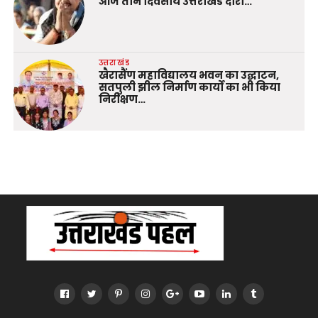
आज तीन दिवसीय उत्तराखंड दौरा…
उत्तराखंड
खैरासैंण महाविद्यालय भवन का उद्घाटन,
सतपुली झील निर्माण कार्यों का भी किया
निरीक्षण…