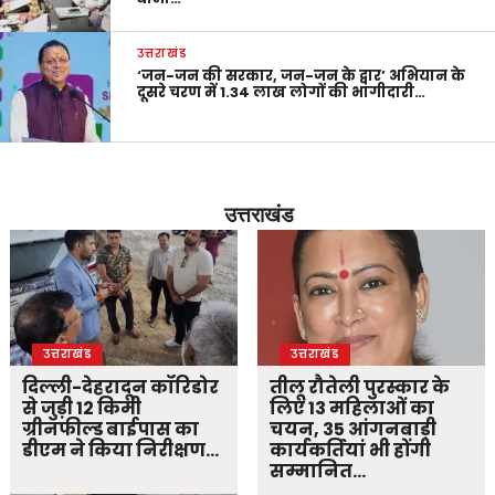
उत्तराखंड
‘जन-जन की सरकार, जन-जन के द्वार’ अभियान के
दूसरे चरण में 1.34 लाख लोगों की भागीदारी…
उत्तराखंड
उत्तराखंड
उत्तराखंड
दिल्ली-देहरादून कॉरिडोर
तीलू रौतेली पुरस्कार के
से जुड़ी 12 किमी
लिए 13 महिलाओं का
ग्रीनफील्ड बाईपास का
चयन, 35 आंगनबाड़ी
डीएम ने किया निरीक्षण…
कार्यकर्तियां भी होंगी
सम्मानित…