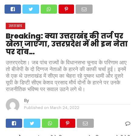
होम
उत्तराखंड
अल्मोड़ा
उत्तरकाशी
उधम सिंह नगर
चंपावत
चमोली
टिहरी गढ़वाल
देहरादून
नैनीताल
पिथौरागढ़
पौड़ी गढ़वाल
बागेश्वर
रुद्रप्रयाग
हरिद्वार
देश
दुनिया
उत्तराखंड
मनोरंजन
Breaking: क्या उत्तराखंड की तर्ज पर
खेला जाएगा, उत्तरप्रदेश में भी इन नेता
पर दांव…
उत्तरप्रदेश। जब पांच राज्यों के विधानसभा चुनाव के परिणाम आए
तो बीजेपी के दो दिग्गज नेताओं के हारने की काफी चर्चा हुई। इनमें
से एक थे उत्तराखंड में सीएम का चेहरा रहे पुष्कर धामी और दूसरे
यूपी के डिप्टी सीएम केशव प्रसाद मौर्य दोनों के हारने पर उनके
राजनीतिक भविष्य पर सवाल उठने लगे थे।
By
Published on
March 24, 2022