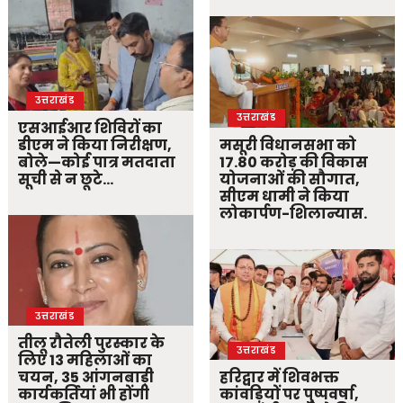
उत्तराखंड
उत्तराखंड
एसआईआर शिविरों का
डीएम ने किया निरीक्षण,
मसूरी विधानसभा को
बोले—कोई पात्र मतदाता
17.80 करोड़ की विकास
सूची से न छूटे…
योजनाओं की सौगात,
सीएम धामी ने किया
लोकार्पण-शिलान्यास.
उत्तराखंड
तीलू रौतेली पुरस्कार के
उत्तराखंड
लिए 13 महिलाओं का
चयन, 35 आंगनबाड़ी
हरिद्वार में शिवभक्त
कार्यकर्तियां भी होंगी
कांवड़ियों पर पुष्पवर्षा,