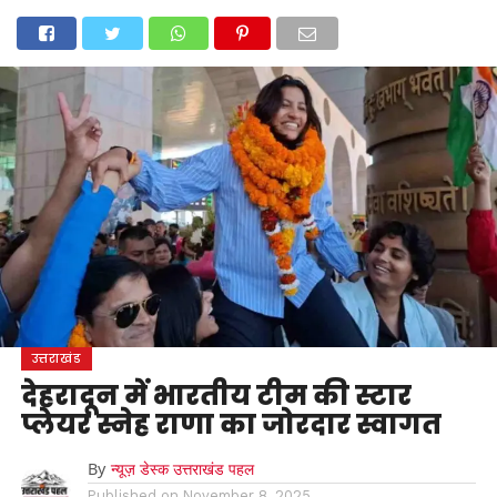
होम
उत्तराखंड
अल्मोड़ा
उत्तरकाशी
उधम सिंह नगर
चंपावत
चमोली
टिहरी गढ़वाल
देहरादून
नैनीताल
पिथौरागढ़
पौड़ी गढ़वाल
बागेश्वर
रुद्रप्रयाग
हरिद्वार
देश
दुनिया
मनोरंजन
उत्तराखंड
देहरादून में भारतीय टीम की स्टार
प्लेयर स्नेह राणा का जोरदार स्वागत
By
न्यूज़ डेस्क उत्तराखंड पहल
Published on
November 8, 2025