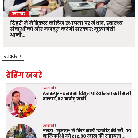
उत्तराखंड
टिहरी में मेडिकल कॉलेज स्थापना पर मंथन, स्वास्थ्य
सेवाओं को और मजबूत करेगी सरकार: मुख्यमंत्री
धामी…
उत्तराखंड
ट्रेंडिंग खबरें
उत्तराखंड
टनकपुर–बनबसा विद्युत परियोजना को मिली
रफ्तार, ₹3 करोड़ जारी…
उत्तराखंड
“नंदा–सुनंदा” से फिर जली उम्मीद की लौ, 39
बालिकाओं को ₹12.98 लाख की सहायता…