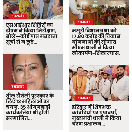
उत्तराखंड
उत्तराखंड
एसआईआर शिविरों का
डीएम ने किया निरीक्षण,
मसूरी विधानसभा को
बोले—कोई पात्र मतदाता
17.80 करोड़ की विकास
सूची से न छूटे…
योजनाओं की सौगात,
सीएम धामी ने किया
लोकार्पण-शिलान्यास.
उत्तराखंड
तीलू रौतेली पुरस्कार के
उत्तराखंड
लिए 13 महिलाओं का
चयन, 35 आंगनबाड़ी
हरिद्वार में शिवभक्त
कार्यकर्तियां भी होंगी
कांवड़ियों पर पुष्पवर्षा,
सम्मानित…
मुख्यमंत्री धामी ने किया
चरण प्रक्षालन…