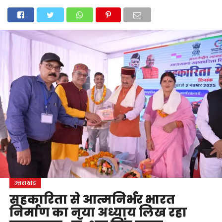
होम
उत्तराखंड
अल्मोड़ा
उत्तरकाशी
उधम सिंह नगर
चंपावत
चमोली
टिहरी गढ़वाल
देहरादून
नैनीताल
पिथौरागढ़
पौड़ी गढ़वाल
बागेश्वर
रुद्रप्रयाग
हरिद्वार
देश
दुनिया
मनोरंजन
उत्तराखंड
सहकारिता से आत्मनिर्भर भारत
निर्माण का नया अध्याय लिख रहा