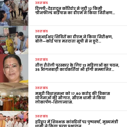
उत्तराखंड
दिल्ली-देहरादून कॉरिडोर से जुड़ी 12 किमी
ग्रीनफील्ड बाईपास का डीएम ने किया निरीक्षण…
उत्तराखंड
एसआईआर शिविरों का डीएम ने किया निरीक्षण,
बोले—कोई पात्र मतदाता सूची से न छूटे…
उत्तराखंड
तीलू रौतेली पुरस्कार के लिए 13 महिलाओं का चयन,
35 आंगनबाड़ी कार्यकर्तियां भी होंगी सम्मानित…
उत्तराखंड
मसूरी विधानसभा को 17.80 करोड़ की विकास
योजनाओं की सौगात, सीएम धामी ने किया
लोकार्पण-शिलान्यास.
उत्तराखंड
हरिद्वार में शिवभक्त कांवड़ियों पर पुष्पवर्षा, मुख्यमंत्री
धामी ने किया चरण प्रक्षालन…