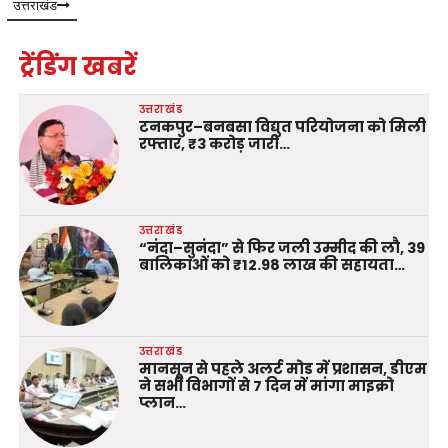
उत्तराखंड
ट्रेंडिंग खबरें
उत्तराखंड
टनकपुर–बनबसा विद्युत परियोजना को मिली
रफ्तार, ₹3 करोड़ जारी…
उत्तराखंड
“नंदा–सुनंदा” से फिर जली उम्मीद की लौ, 39
बालिकाओं को ₹12.98 लाख की सहायता…
उत्तराखंड
मानसून से पहले अलर्ट मोड में प्रशासन, डीएम
ने सभी विभागों से 7 दिन में मांगा माइक्रो
प्लान…