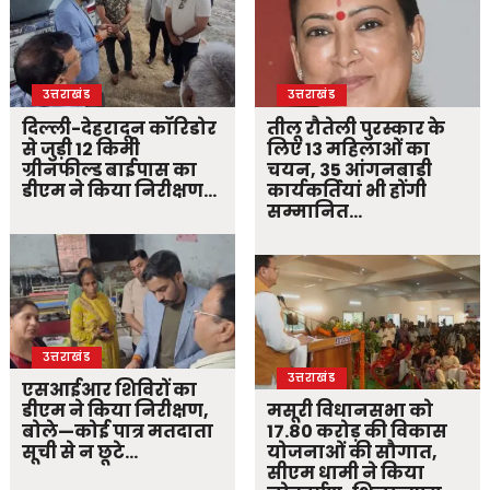
उत्तराखंड
उत्तराखंड
दिल्ली-देहरादून कॉरिडोर
तीलू रौतेली पुरस्कार के
से जुड़ी 12 किमी
लिए 13 महिलाओं का
ग्रीनफील्ड बाईपास का
चयन, 35 आंगनबाड़ी
डीएम ने किया निरीक्षण…
कार्यकर्तियां भी होंगी
सम्मानित…
उत्तराखंड
उत्तराखंड
एसआईआर शिविरों का
डीएम ने किया निरीक्षण,
मसूरी विधानसभा को
बोले—कोई पात्र मतदाता
17.80 करोड़ की विकास
सूची से न छूटे…
योजनाओं की सौगात,
सीएम धामी ने किया